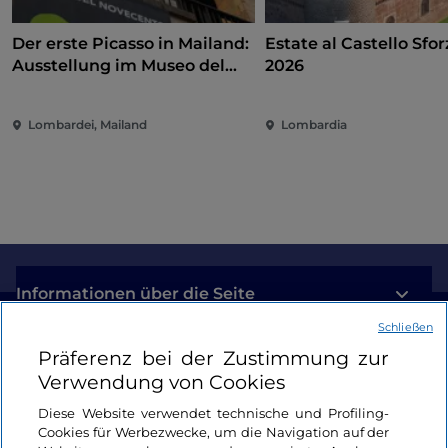
Der erste Picasso in Mailand:
Estate al Castello Sfo
Ausstellung im Museo del
2026
Novecento zwischen Kunst,
Politik und internationalem
Lombardei, Mailand
Lombardia
Engagement
Informationen über die Seite
Schließen
Nützliche Links
Präferenz bei der Zustimmung zur
Verwendung von Cookies
Login
Diese Website verwendet technische und Profiling-
Cookies für Werbezwecke, um die Navigation auf der