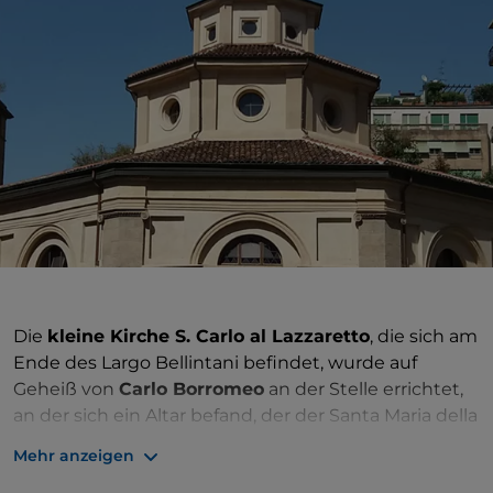
Die
kleine Kirche S. Carlo al Lazzaretto
, die sich am
Ende des Largo Bellintani befindet, wurde auf
Geheiß von
Carlo Borromeo
an der Stelle errichtet,
an der sich ein Altar befand, der der Santa Maria della
Sanità gewidmet war und nach der Pest von 1576
Mehr anzeigen
abgerissen wurde. Sie hatte einen achteckigen