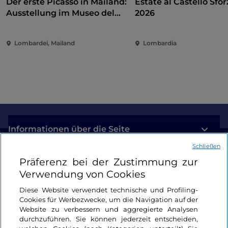
Der erste Picasso in Mailand:
Estate al Castello Sfo
Ausstellung im Museo del
2026
Novecento zwischen Kunst,
Politik und internationalem
Lombardei, Mailand
Lombardia
Engagement
Informationen über die Seite
Schließen
Nützliche Links
Präferenz bei der Zustimmung zur
Verwendung von Cookies
Login
Diese Website verwendet technische und Profiling-
Cookies für Werbezwecke, um die Navigation auf der
Bleiben wir in Kontakt
Website zu verbessern und aggregierte Analysen
durchzuführen. Sie können jederzeit entscheiden,