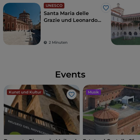
UNESCO
Like
Santa Maria delle
Grazie und Leonardo
da Vincis Abendmahl:
ein Hauch
Renaissance
2 Minuten
Events
Kunst und Kultur
Musik
Like