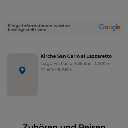
Grundriss und befand sich in der Mitte des Lazaretts:
Von jedem Punkt der Kolonnade aus konnten die
Kranken die Messen verfolgen, ohne ihre Zellen zu
verlassen.
Einige Informationen werden
bereitgestellt von:
Der Architekt
Pellegrino Tibaldi
errichtete das neue
Gebäude: einen zentralen, achteckigen Ädikula, der
an allen Seiten offen ist. Die kleine Kirche zeichnet
sich durch eine schlichte Fassade und geringe
Kirche San Carlo al Lazzaretto
Größe aus. Sie wurde im neoklassizistischen Stil
Largo Fra Paolo Bellintani, 1, 20124
erbaut und zeichnet sich durch ihre
Milano MI, Italia
architektonische Nüchternheit aus. Das Innere ist
mit Fresken und Gemälden geschmückt, die
religiöse Szenen im Zusammenhang mit der Figur
des Heiligen Karl Borromäus darstellen. Im Jahr 2017
wurde eine vollständige Restaurierung
abgeschlossen, die die Kirche in einen Zustand der
strukturellen Perfektion zurückversetzte.
Zuhören und Reisen