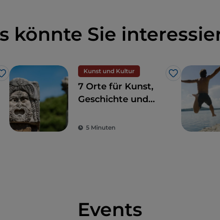
s könnte Sie interessie
Kunst und Kultur
Like
Like
7 Orte für Kunst,
Geschichte und
Kultur, eine Stunde
von Rom entfernt
5 Minuten
Events