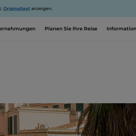
t.
Originaltext
anzeigen.
ernehmungen
Planen Sie Ihre Reise
Informatio