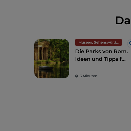
Da
Museen, Sehenswürdigkeiten und Denkmäler
Die Parks von Rom.
Ideen und Tipps für
ein Eintauchen in
die Natur im
3 Minuten
Herzen der Ewigen
Stadt