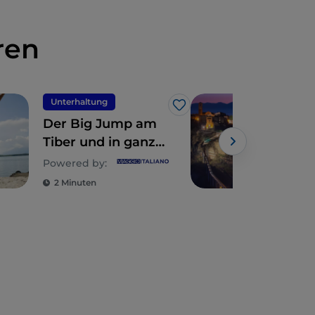
ren
Unterhaltung
Ber
Like
Der Big Jump am
Die
Tiber und in ganz
des
Europa
Powered by:
Powe
2 Minuten
4 M