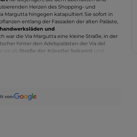
pulsierenden Herzen des Shopping- und
a Margutta hingegen katapultiert Sie sofort in
flanzen entlang der Fassaden der alten Paläste,
sthandwerksläden und
ch war die Via Margutta eine kleine Straße, in der
scher hinter den Adelspalästen der Via del
 sie als
Straße der Künstler bekannt
und
ichkeiten der Kultur besucht. Man denke nur
 Chirico, Elsa Morante, Alberto Moravia, Jean Paul
Margutta verliebten.
s für Filme, die in Rom spielen, ist eine kleine
aren Mastroianni, Federico Fellini, Marcello
lt von:
fredi, aber auch Audrey Hepburn und Gregory
d eine Krone“ (1953).