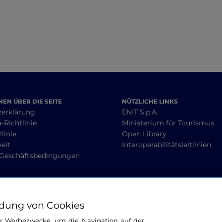
EN ÜBER DIE SEITE
NÜTZLICHE LINKS
zerklärung
ENIT S.p.A.
-Richtlinie
Ministerium für Tourismus
linie
Open Library
heit
Interoperabilitätsleitlinien
 Geschäftsbedingungen
BLEIBEN WIR IN KONTAKT
dung von Cookies
ür Werbezwecke, um die Navigation auf der