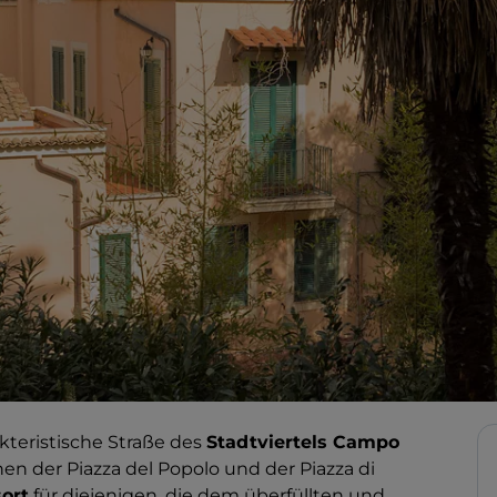
kteristische Straße des
Stadtviertels Campo
hen der Piazza del Popolo und der Piazza di
ort
für diejenigen, die dem überfüllten und