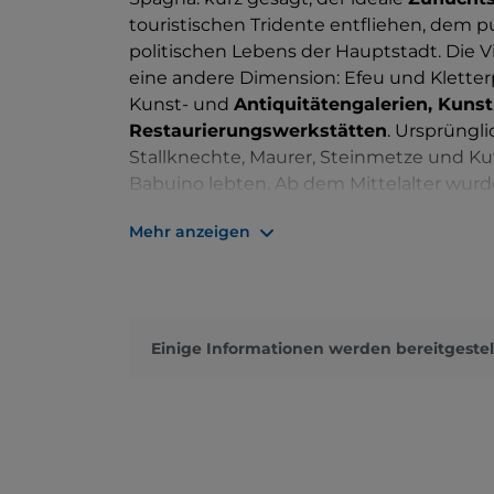
touristischen Tridente entfliehen, dem 
politischen Lebens der Hauptstadt. Die Vi
eine andere Dimension: Efeu und Kletterp
Kunst- und
Antiquitätengalerien, Kun
Restaurierungswerkstätten
. Ursprüngli
Stallknechte, Maurer, Steinmetze und Kut
Babuino lebten. Ab dem Mittelalter wurde
seitdem von Intellektuellen und Persönl
Mehr anzeigen
daran, dass sich unter anderem Giorgio De
Sartre und Simon de Beauvoir in die Via 
Eine der am häufigsten besuchten Location
Mansarde in der
Hausnummer
51. Hier w
Einige Informationen werden bereitgestel
Mastroianni, Vittorio Gassman, Nino Man
Peck in dem berühmten Film „Ein Herz un