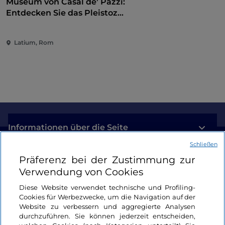
Museum von Casal de' Pazzi:
Entdecken Sie das Pleistozän
auf einem multisensorischen
Weg
Latium, Rom
Informationen über die Seite
Schließen
Nützliche Links
Präferenz bei der Zustimmung zur
Verwendung von Cookies
Login
Diese Website verwendet technische und Profiling-
Cookies für Werbezwecke, um die Navigation auf der
Bleiben wir in Kontakt
Website zu verbessern und aggregierte Analysen
durchzuführen. Sie können jederzeit entscheiden,