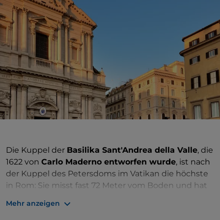
Die Kuppel der
Basilika Sant'Andrea della Valle
, die
1622 von
Carlo Maderno entworfen wurde
, ist nach
der Kuppel des Petersdoms im Vatikan die höchste
in Rom: Sie misst fast 72 Meter vom Boden und hat
einen Durchmesser von 16,5 Metern. Sie ist ein
Mehr anzeigen
Wahrzeichen in der
Skyline
des Zentrums, und das