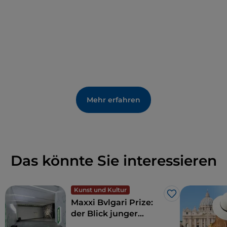
der kann sich täglich zwischen 12:00 und 23:00 Uhr
in die
Via del Babuino 150/A
begeben. Für einen
einfachen Kaffee ist von 8:00 bis Mitternacht
geöffnet.
Mehr erfahren
Das könnte Sie interessieren
Kunst und Kultur
Like
Maxxi Bvlgari Prize:
der Blick junger
Künstler zeigt