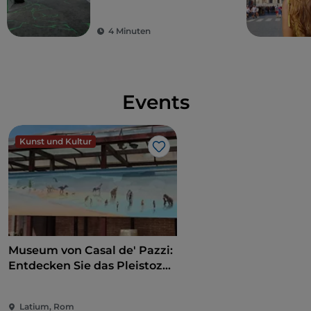
Exzellenz in der
zeitgenössischen
4 Minuten
Kunst
Events
Kunst und Kultur
Like
Museum von Casal de' Pazzi:
Entdecken Sie das Pleistozän
auf einem multisensorischen
Weg
Latium, Rom