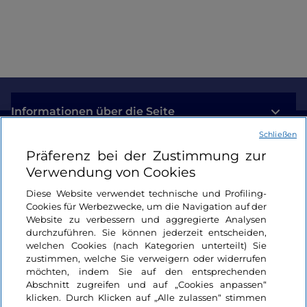
Informationen über die Seite
Schließen
Nützliche Links
Präferenz bei der Zustimmung zur
Verwendung von Cookies
Login
Diese Website verwendet technische und Profiling-
Cookies für Werbezwecke, um die Navigation auf der
Bleiben wir in Kontakt
Website zu verbessern und aggregierte Analysen
durchzuführen. Sie können jederzeit entscheiden,
welchen Cookies (nach Kategorien unterteilt) Sie
zustimmen, welche Sie verweigern oder widerrufen
möchten, indem Sie auf den entsprechenden
Abschnitt zugreifen und auf „Cookies anpassen“
klicken. Durch Klicken auf „Alle zulassen“ stimmen