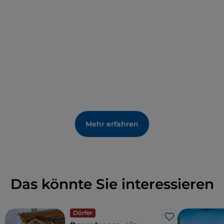
ist, das Jagdschloss und die anderen
Nebengebäude.
Das
Kloster
etwas weiter talabwärts gehört nicht zu
Vignola: Es ist der
Heiligen Teresa
gewidmet und
wurde um 1620 von
Girolamo Rainaldi
für Kardinal
Odoardo Farnese erbaut. In der Kirche befindet sich
ein Altarbild, das die
Jungfrau mit der Heiligen Teresa
von Ávila und dem Heiligen Josef darstellt und Guido
Reni
zugeschrieben wird (1623).
Mehr erfahren
Das könnte Sie interessieren
Dörfer
Like