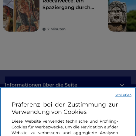
Roccalvecce, ein
Spaziergang durch
die Märchenwelt
2 Minuten
Informationen über die Seite
Schließen
Nützliche Links
Präferenz bei der Zustimmung zur
Verwendung von Cookies
Login
Diese Website verwendet technische und Profiling-
Cookies für Werbezwecke, um die Navigation auf der
Bleiben wir in Kontakt
Website zu verbessern und aggregierte Analysen