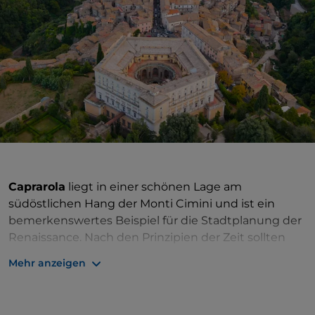
Caprarola
liegt in einer schönen Lage am
südöstlichen Hang der Monti Cimini und ist ein
bemerkenswertes Beispiel für die Stadtplanung der
Renaissance. Nach den Prinzipien der Zeit sollten
Städte, wo immer möglich, im Voraus geplant
Mehr anzeigen
werden, basierend auf abstrakten philosophischen
Konzepten von Rationalität und Funktionalität. Im
Fall von Caprarola stellte der Grundriss der Stadt, der