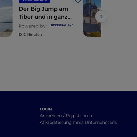
Like
Der Big Jump am
Die
Tiber und in ganz
in 
Europa
Powered by:
2 Minuten
2 M
LOGIN
Anmelden / Registrieren
Akkreditierung Ihres Unternehmens