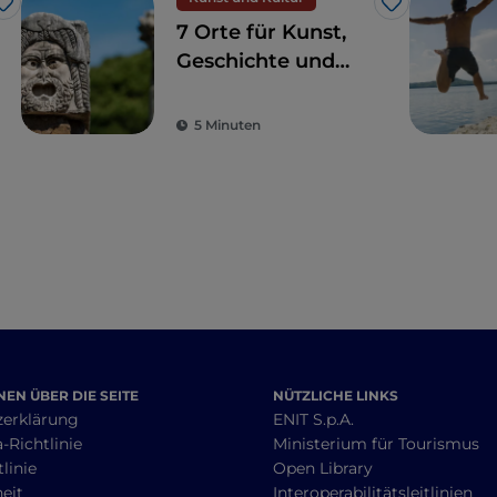
Like
Like
7 Orte für Kunst,
Geschichte und
Kultur, eine Stunde
von Rom entfernt
5 Minuten
EN ÜBER DIE SEITE
NÜTZLICHE LINKS
zerklärung
ENIT S.p.A.
-Richtlinie
Ministerium für Tourismus
linie
Open Library
heit
Interoperabilitätsleitlinien