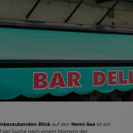
mberaubenden Blick
auf den
Nemi-See
ist ein
 auf der Suche nach einem Moment der