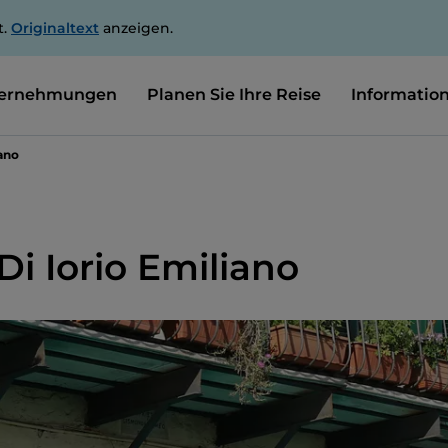
t.
Originaltext
anzeigen.
ernehmungen
Planen Sie Ihre Reise
Informatio
iano
Di Iorio Emiliano