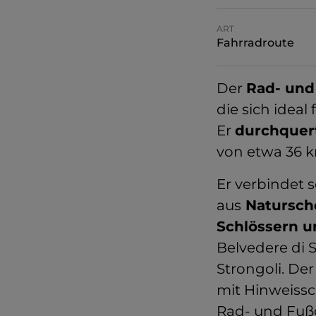
ART
Fahrradroute
Der
Rad- und
die sich idea
Er
durchquer
von etwa 36 k
Er verbindet 
aus
Naturschö
Schlössern u
Belvedere di S
Strongoli. Der
mit Hinweissc
Rad- und Fuß