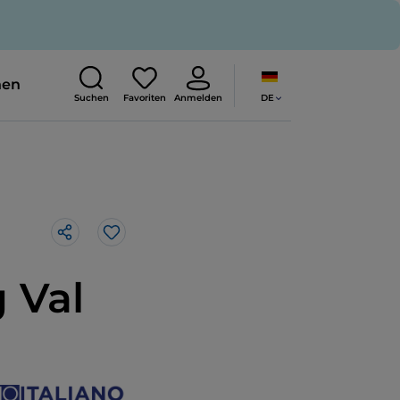
nen
DE
Suchen
Favoriten
Anmelden
Like
 Val