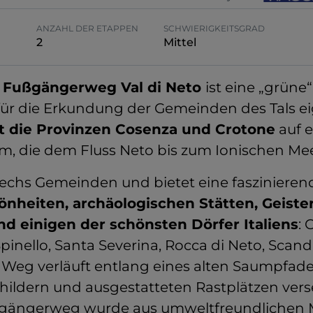
ANZAHL DER ETAPPEN
SCHWIERIGKEITSGRAD
2
Mittel
 Fußgängerweg Val di Neto
ist eine „grüne“
l für die Erkundung der Gemeinden des Tals ei
t die Provinzen Cosenza und Crotone
auf e
m, die dem Fluss Neto bis zum Ionischen Meer
sechs Gemeinden und bietet eine fasziniere
nheiten, archäologischen Stätten, Geister
nd einigen der schönsten Dörfer Italiens
: 
pinello, Santa Severina, Rocca di Neto, Scan
 Weg verläuft entlang eines alten Saumpfades
hildern und ausgestatteten Rastplätzen verse
gängerweg wurde aus umweltfreundlichen M