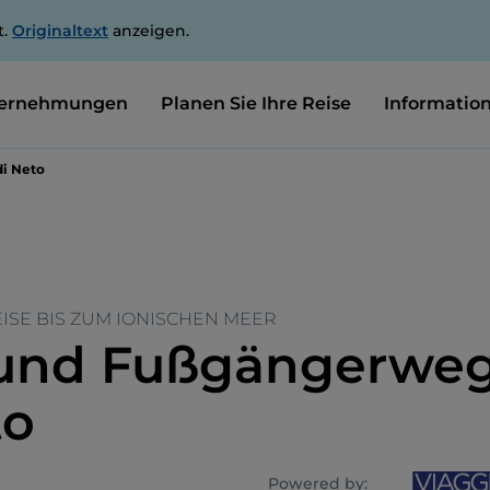
t.
Originaltext
anzeigen.
ernehmungen
Planen Sie Ihre Reise
Informatio
di Neto
EISE BIS ZUM IONISCHEN MEER
und Fußgängerweg
to
Powered by: