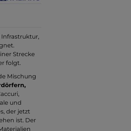
 Infrastruktur,
gnet.
iner Strecke
 folgt.
nde Mischung
dörfern,
Caccuri,
dale und
, der jetzt
hen ist. Der
aterialien