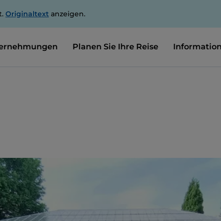
t.
Originaltext
anzeigen.
ernehmungen
Planen Sie Ihre Reise
Informatio