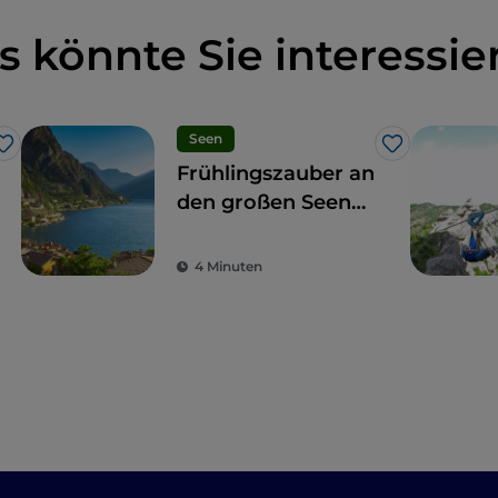
s könnte Sie interessie
Seen
Like
Like
Frühlingszauber an
den großen Seen
Norditaliens
4 Minuten