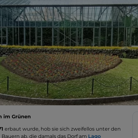
en im Grünen
71
erbaut wurde, hob sie sich zweifellos unter den
Bauern ab, die damals das Dorf am
Lago