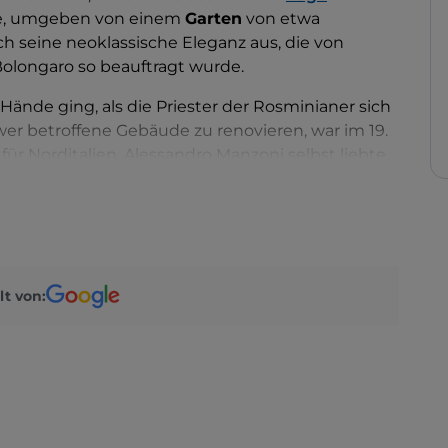
de, umgeben von einem
Garten
von etwa
h seine neoklassische Eleganz aus, die von
Bolongaro so beauftragt wurde.
 Hände ging, als die Priester der Rosminianer sich
wer betroffene Gebäude zu renovieren, war im 19.
ür Norditalien. Alessandro Manzoni selbst liebte
em Gastgeber Antonio Rosmini zu führen.
 Inneren des Gebäudes, wo Sie Intarsienböden
ken bewundern können, die über die grandiose
miedeeisen zugänglich sind. Die Außengärten,
gelegt waren, wurden im Laufe der Jahre mit
lt von:
er eine prächtige Magnolia Grandiflora und eine
r Götter“ genannt.
lich und kann besichtigt werden. Es ist der Sitz
nianische Studien und beherbergt eine kostbare