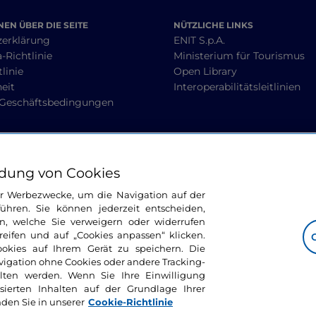
EN ÜBER DIE SEITE
NÜTZLICHE LINKS
zerklärung
ENIT S.p.A.
-Richtlinie
Ministerium für Tourismus
linie
Open Library
heit
Interoperabilitätsleitlinien
 Geschäftsbedingungen
BLEIBEN WIR IN KONTAKT
dung von Cookies
ür Werbezwecke, um die Navigation auf der
ühren. Sie können jederzeit entscheiden,
n, welche Sie verweigern oder widerrufen
ifen und auf „Cookies anpassen“ klicken.
ookies auf Ihrem Gerät zu speichern. Die
avigation ohne Cookies oder andere Tracking-
alten werden. Wenn Sie Ihre Einwilligung
sierten Inhalten auf der Grundlage Ihrer
nden Sie in unserer
Cookie-Richtlinie