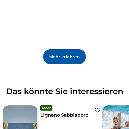
sollten Sie das
Belvedere Trabucco
aufsuchen, von
dem aus Sie einen atemberaubenden
Sonnenuntergang über der Lagune von Marano
bewundern können.
Mehr erfahren
Das könnte Sie interessieren
Meer
Like
Lignano Sabbiadoro