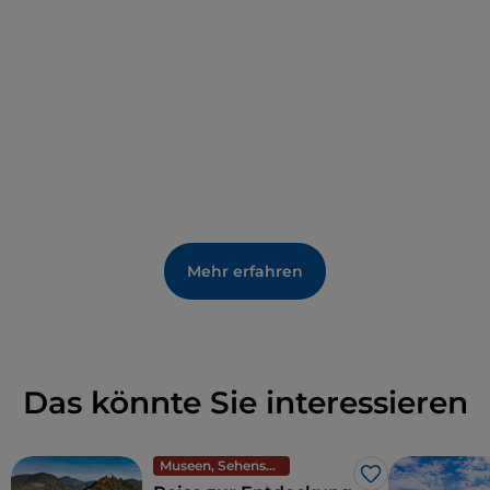
Alarm zu schlagen. Auf dem Hügel befindet sich
auch die
Kirche Santa Maria di Castello
: Auf ihrem
Glockenturm zeigt ein goldener
Engel die
Windrichtung
an.
Mehr erfahren
Das könnte Sie interessieren
Museen, Sehenswürdigkeiten und Denkmäler
Like