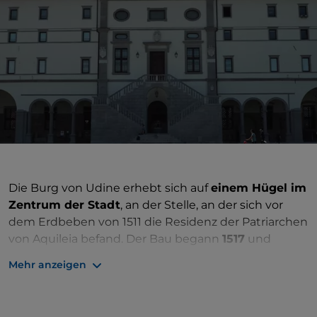
Die Burg von Udine erhebt sich auf
einem Hügel im
Zentrum der Stadt
, an der Stelle, an der sich vor
dem Erdbeben von 1511 die Residenz der Patriarchen
von Aquileia befand. Der Bau begann
1517
und
wurde ein halbes Jahrhundert später nach dem
Mehr anzeigen
Projekt von
Giovanni Fontana
fertiggestellt, das
später von
Giovanni da Udine
übernommen wurde.
Einer Legende zufolge soll der Hügel künstlich sein