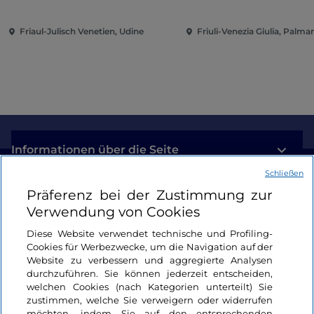
dem Kunst Museum
Winterthur
Friaul-Julisch Venetien, Udine
Friuli-Venezia Giulia, Palm
Informationen über die Seite
Schließen
Nützliche Links
Präferenz bei der Zustimmung zur
Verwendung von Cookies
Login
Diese Website verwendet technische und Profiling-
Cookies für Werbezwecke, um die Navigation auf der
Bleiben wir in Kontakt
Website zu verbessern und aggregierte Analysen
durchzuführen. Sie können jederzeit entscheiden,
welchen Cookies (nach Kategorien unterteilt) Sie
zustimmen, welche Sie verweigern oder widerrufen
möchten, indem Sie auf den entsprechenden