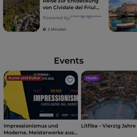
Reise zur Entdeckung
von Cividale del Friuli
und der Valli del
Powered by:
Natisone
2 Minuten
Events
Kunst und Kultur
Musik
Like
Impressionismus und
Litfiba – Vierzig Jahre
Moderne. Meisterwerke aus