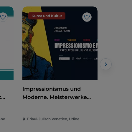
Kunst und Kultur
Kunst un
Like
Like
Impressionismus und
Historis
:
Moderne. Meisterwerke
U27)
aus dem Kunst Museum
Winterthur
one
Friaul-Julisch Venetien, Udine
Friaul-Julis