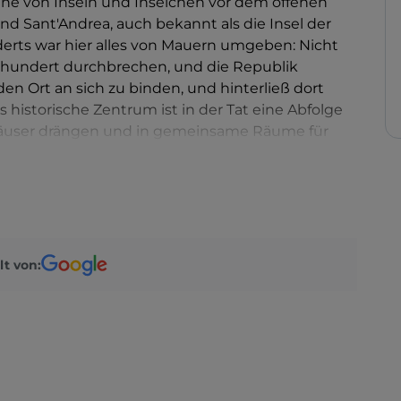
ihe von Inseln und Inselchen vor dem offenen
nd Sant'Andrea, auch bekannt als die Insel der
erts war hier alles von Mauern umgeben: Nicht
hrhundert durchbrechen, und die Republik
en Ort an sich zu binden, und hinterließ dort
 historische Zentrum ist in der Tat eine Abfolge
e Häuser drängen und in gemeinsame Räume für
ier, in der Lagune, befindet sich das regionale
 auf dem Landweg nicht erreichbar ist. Wenn man
en außergewöhnlichen Mikrokosmos, ein wahres
 der malerischsten Seitenarme des Deltas aus
nd vor den Augen eröffnet sich ein Schauspiel
ern aus Schilf und Holz, die alle nach Westen
lt von:
sten vor den Bora- und Tramontana-Winden
 dem 15. Juni ist das Fest des Heiligen Vitus mit