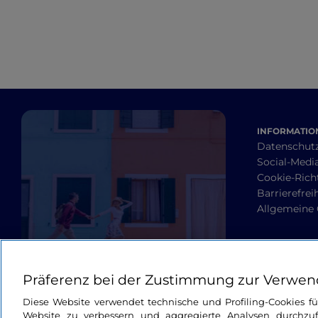
INFORMATION
Datenschut
Social-Media
Cookie-Richt
Barrierefrei
Allgemeine
Präferenz bei der Zustimmung zur Verwen
Diese Website verwendet technische und Profiling-Cookies f
Website zu verbessern und aggregierte Analysen durchzuf