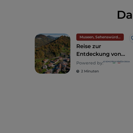
Da
Museen, Sehenswürdigkeiten und Denkmäler
Reise zur
Entdeckung von
Cividale del Friuli
Powered by:
und der Valli del
2 Minuten
Natisone