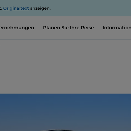
t.
Originaltext
anzeigen.
ernehmungen
Planen Sie Ihre Reise
Informatio
e