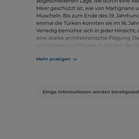
abgeschiedenen Lage, die durch eine Re
Meer geschützt ist, wie von Martignano u
Muscheln. Bis zum Ende des 19. Jahrhund
einmal die Türken konnten sie im 16. Ja
Venedig bemühte sich in jeder Hinsicht, d
eine starke architektonische Prägung. Das
von Gassen und Plätzen, in die sich di
Treffen und Arbeiten im Freien münden. H
Mehr anzeigen
Naturschutzgebiet Foci dello Stella, das
mit dem Boot ankommt, betritt man ein
Paradies für Vogelbeobachter. Von einem
gelangt man an die äußerste Mündung, u
von seltener Schönheit: ein Dorf von Häus
Einige Informationen werden bereitgestel
ausgerichtet sind, der Seite, die am be
geschützt ist. Jedes Jahr am Sonntag nach
der uralten Prozession auf See ein Muss.