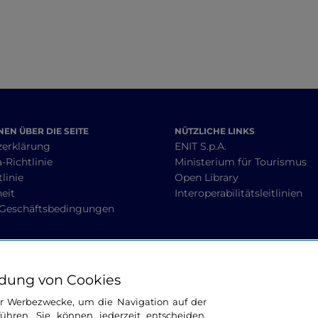
EN ÜBER DIE SEITE
NÜTZLICHE LINKS
zerklärung
ENIT S.p.A.
-Richtlinie
Ministerium für Tourismus
linie
Open Library
heit
Interoperabilitätsleitlinien
 Geschäftsbedingungen
BLEIBEN WIR IN KONTAKT
dung von Cookies
ür Werbezwecke, um die Navigation auf der
ühren. Sie können jederzeit entscheiden,