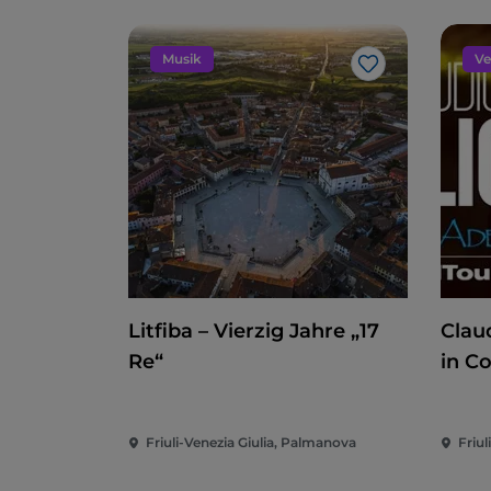
Musik
Ve
Like
Litfiba – Vierzig Jahre „17
Clau
Re“
in C
Friuli-Venezia Giulia, Palmanova
Friul