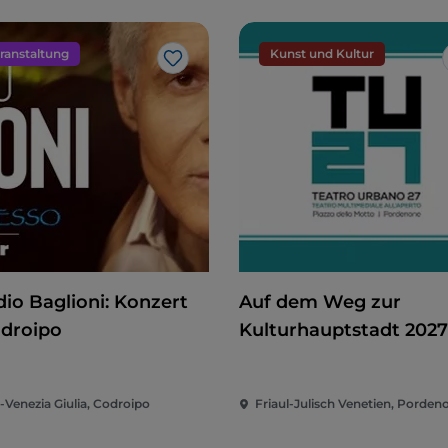
ranstaltung
Kunst und Kultur
Like
dio Baglioni: Konzert
Auf dem Weg zur
odroipo
Kulturhauptstadt 2027
Teatro Urbano 2027 (T
i-Venezia Giulia, Codroipo
Friaul-Julisch Venetien, Porden