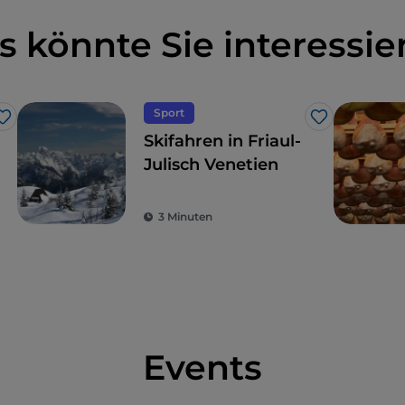
s könnte Sie interessie
Sport
Like
Like
Skifahren in Friaul-
Julisch Venetien
3 Minuten
Events