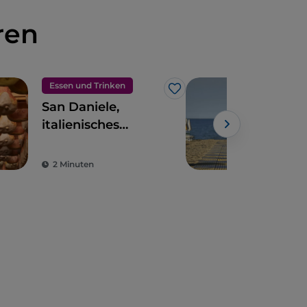
ren
Essen und Trinken
Mee
Like
San Daniele,
Lig
italienisches
Sab
Kulturgut
2 Minuten
2 M