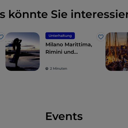
s könnte Sie interessie
Unterhaltung
Like
Like
Milano Marittima,
Rimini und
Riccione: Hier ist
die Nacht jung
2 Minuten
Events