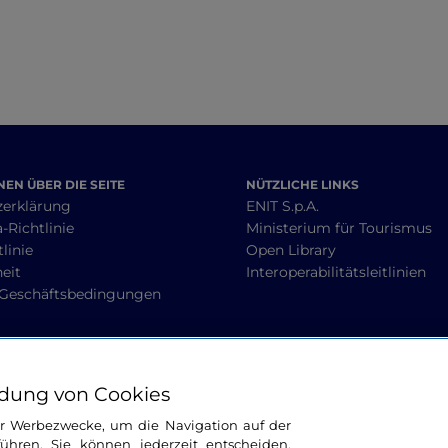
EN ÜBER DIE SEITE
NÜTZLICHE LINKS
zerklärung
ENIT S.p.A.
-Richtlinie
Ministerium für Tourismus
linie
Open Library
heit
Interoperabilitätsleitlinien
 Geschäftsbedingungen
BLEIBEN WIR IN KONTAKT
dung von Cookies
ür Werbezwecke, um die Navigation auf der
ühren. Sie können jederzeit entscheiden,