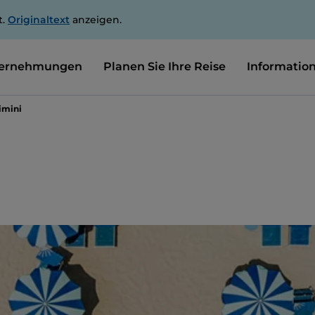
t.
Originaltext
anzeigen.
ernehmungen
Planen Sie Ihre Reise
Informatio
imini