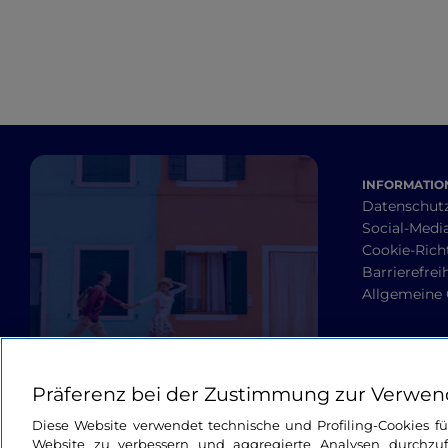
INFORMATION
Datenschut
Social-Media
Cookie-Richt
Barrierefrei
Allgemeine
Präferenz bei der Zustimmung zur Verwen
Diese Website verwendet technische und Profiling-Cookies f
Website zu verbessern und aggregierte Analysen durchzuf