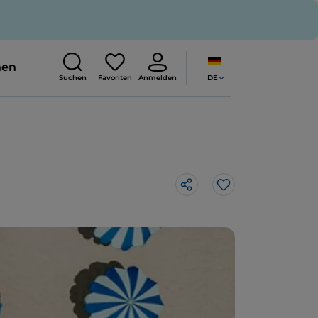
nen
DE
Suchen
Favoriten
Anmelden
Like