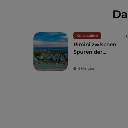
Da
Kunststädte
Rimini zwischen
Spuren der
römischen Antike
und der Pracht der
4 Minuten
Renaissance