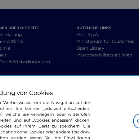
EN ÜBER DIE SEITE
NÜTZLICHE LINKS
zerklärung
ENIT S.p.A.
-Richtlinie
Ministerium für Tourismus
linie
Open Library
heit
Interoperabilitätsleitlinien
 Geschäftsbedingungen
BLEIBEN WIR IN KONTAKT
dung von Cookies
ür Werbezwecke, um die Navigation auf der
ühren. Sie können jederzeit entscheiden,
n, welche Sie verweigern oder widerrufen
ifen und auf „Cookies anpassen“ klicken.
ookies auf Ihrem Gerät zu speichern. Die
avigation ohne Cookies oder andere Tracking-
alten werden. Wenn Sie Ihre Einwilligung