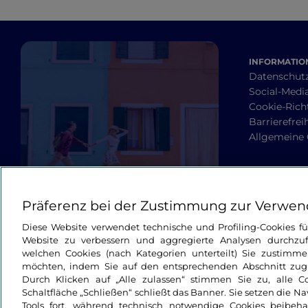
INFORMATION
Datenschut
Social-Media
Cookie-Richt
Barrierefrei
Allgemeine
Präferenz bei der Zustimmung zur Verwen
Diese Website verwendet technische und Profiling-Cookies f
Website zu verbessern und aggregierte Analysen durchzuf
welchen Cookies (nach Kategorien unterteilt) Sie zustimme
möchten, indem Sie auf den entsprechenden Abschnitt zugre
Durch Klicken auf „Alle zulassen“ stimmen Sie zu, alle C
Schaltfläche „Schließen“ schließt das Banner. Sie setzen die N
Tools fort, während technisch notwendige Cookies beibeh