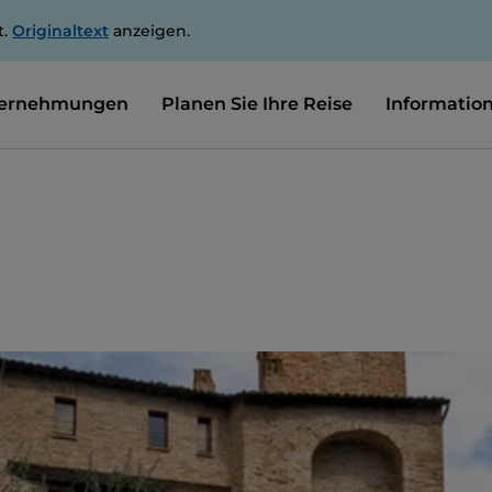
t.
Originaltext
anzeigen.
ernehmungen
Planen Sie Ihre Reise
Informatio