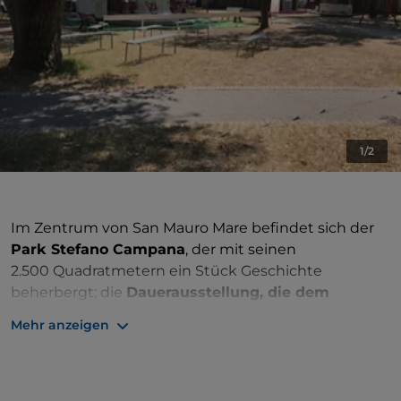
1/2
Im Zentrum von San Mauro Mare befindet sich der
Park Stefano Campana
, der mit seinen
2.500 Quadratmetern ein Stück Geschichte
beherbergt: die
Dauerausstellung, die dem
Architekten Stefano Campana gewidmet ist
.
Mehr anzeigen
Bronzeboote, Ölzeichnungen, Aquarelle und
Puntesecche: Dies sind nur einige der ausgestellten
Werke, die die künstlerischen Entwicklungsschritte
des Architekten repräsentieren.