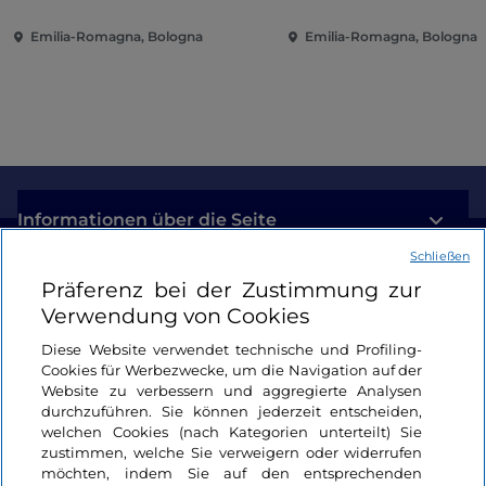
Emilia-Romagna, Bologna
Emilia-Romagna, Bologna
Informationen über die Seite
Schließen
Nützliche Links
Präferenz bei der Zustimmung zur
Verwendung von Cookies
Login
Diese Website verwendet technische und Profiling-
Cookies für Werbezwecke, um die Navigation auf der
Bleiben wir in Kontakt
Website zu verbessern und aggregierte Analysen
durchzuführen. Sie können jederzeit entscheiden,
welchen Cookies (nach Kategorien unterteilt) Sie
zustimmen, welche Sie verweigern oder widerrufen
möchten, indem Sie auf den entsprechenden