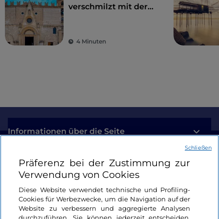
verschmilzt mit der
Geschichte
4 Minuten
Informationen über die Seite
Schließen
Nützliche Links
Präferenz bei der Zustimmung zur
Verwendung von Cookies
Login
Diese Website verwendet technische und Profiling-
Cookies für Werbezwecke, um die Navigation auf der
Bleiben wir in Kontakt
Website zu verbessern und aggregierte Analysen
durchzuführen. Sie können jederzeit entscheiden,