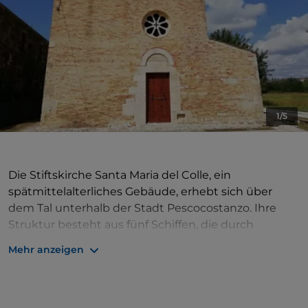
1/5
Die Stiftskirche Santa Maria del Colle, ein
spätmittelalterliches Gebäude, erhebt sich über
dem Tal unterhalb der Stadt Pescocostanzo. Ihre
Struktur besteht aus fünf Schiffen, die durch
Rundbögen unterteilt sind und von hohen
Mehr anzeigen
Holzdecken überragt werden, was sie zu einem
seltenen Beispiel einer Kirche der Abruzzen mit
mehr als drei Schiffen macht. Die besondere
Anordnung der Stiftskirche ist auf den