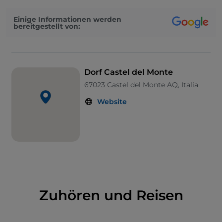
Etappen: die Mühle, der Tanzofen, die Kunst der
Einige Informationen werden
Wollverarbeitung, das alte Haus, die Schafzucht und
bereitgestellt von:
die Volksfrömmigkeit.
Dorf Castel del Monte
67023 Castel del Monte AQ, Italia
Website
Zuhören und Reisen