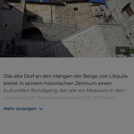
1/6
Das alte Dorf an den Hängen der Berge von L'Aquila
bietet in seinem historischen Zentrum einen
kulturellen Rundgang, der wie ein Museum in den
ungenutzten Räumen organisiert ist. In ihrem
Inneren wurde die traditionelle Atmosphäre mit
Mehr anzeigen
Alltagsgegenständen nachgebildet, die von den
Sitten und Gebräuchen des pastoralen Lebens
erzählen. Diese Museumsausstellung entwickelt
sich auf der Grundlage einer Route in sechs