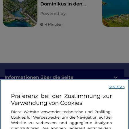
Dominikus in den
Abruzzen: die
Powered by:
„Fanoglie“ von
Villalago
4 Minuten
Informationen über die Seite
Schließen
Nützliche Links
Präferenz bei der Zustimmung zur
Verwendung von Cookies
Login
Diese Website verwendet technische und Profiling-
Cookies für Werbezwecke, um die Navigation auf der
Bleiben wir in Kontakt
Website zu verbessern und aggregierte Analysen
durchzuführen. Sie können jederzeit entscheiden,