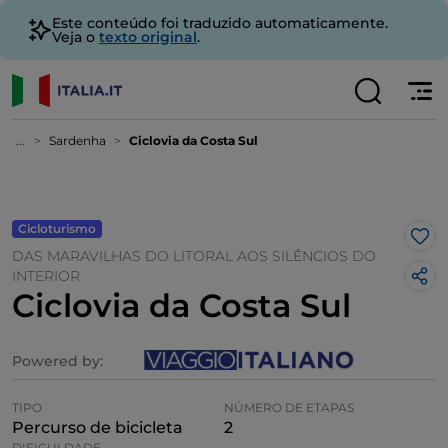
Este conteúdo foi traduzido automaticamente.
Veja o
texto original
.
...
Sardenha
Ciclovia da Costa Sul
Cicloturismo
Gos
DAS MARAVILHAS DO LITORAL AOS SILÊNCIOS DO
INTERIOR
Ciclovia da Costa Sul
Powered by:
TIPO
NÚMERO DE ETAPAS
Percurso de bicicleta
2
DIFICULDADE