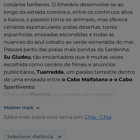
corsários berberes. O itinerário desenvolve-se ao
longo da estrada costeira e, entre os contínuos altos
e baixos, o passeio torna-se animado, mas oferece
cenários espetaculares: praias desertas, torres
espanholas, enseadas escondidas e todas as
nuances do azul cobalto ao verde esmeralda do mar.
Passará perto das praias mais bonitas da Sardenha:
Su Giudeu
, tão encantadora que é muitas vezes
escolhida como cenário de filmes e anúncios
publicitários,
Tuerredda
, um paraíso terrestre dentro
de uma enseada entre
o Cabo Malfatano e o Cabo
Spartivento
.
Chegará a
Piscinnì
, cujo nome vem da torre
homónima construída pelos espanhóis e que se
Mostrar mais
ergue no promontório. Durante a viagem, é possível
admirar o pequeno porto de
Saiba mais sobre este tema em:
Porto Budello
Chia - Chia
e
alcançar com o olhar a Ilha Vermelha e o Cabo
Teulada: a África está muito próxima, parece que a
Selecionar distância
podemos ver, a apenas 150 milhas, de facto, fica a