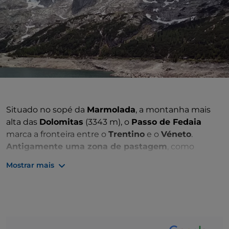
Situado no sopé da
Marmolada
, a montanha mais
alta das
Dolomitas
(3343 m), o
Passo de Fedaia
marca a fronteira entre o
Trentino
e o
Véneto
.
Antigamente uma zona de pastagem
, como
testemunha o seu nome, que deriva do ladino
Mostrar mais
"feida" (ovelha), é agora um ponto de partida para
numerosos turistas e amantes da natureza, tanto no
inverno como no verão, atraídos pelo
único glaciar
perene que resta nas Dolomitas
.
O maciço de Marmolada espelha-se nas águas do