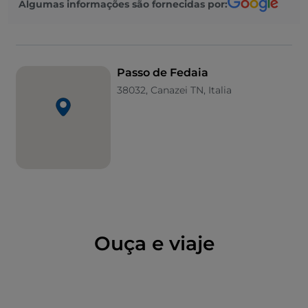
Algumas informações são fornecidas por:
lago artificial
utilizado até 1955 para produzir
eletricidade a partir de águas do degelo,
proporcionando
reflexos e vistas espetaculares
das Dolomitas
.
Passo de Fedaia
38032, Canazei TN, Italia
A 3000 m de altitude, pode visitar o Museu
Marmolada Grande Guerra,
o museu mais alto da
Europa
que, com os seus cerca de 700 objetos de
guerra, foi criado para não esquecer os trágicos
acontecimentos ocorridos na Marmolada durante a
Primeira Guerra Mundial
.
Ouça e viaje