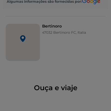
Algumas informações são fornecidas por:
que resta desta tradição é o
Festival da
Hospitalidade
, uma transformação cuja essência se
manteve intacta.
Bertinoro
47032 Bertinoro FC, Italia
Ouça e viaje