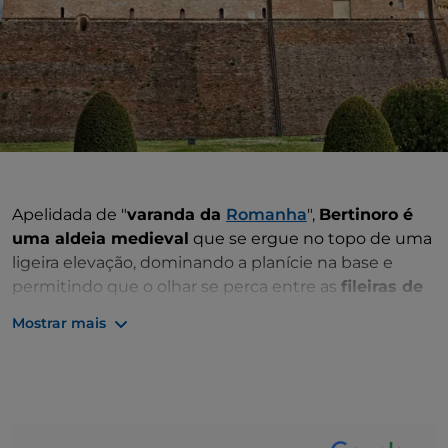
Apelidada de "
varanda da
Romanha
",
Bertinoro é
uma aldeia medieval
que se ergue no topo de uma
ligeira elevação, dominando a planície na base e
permitindo que o olhar se perca entre as
fileiras de
vinhas e os campos de girassóis
. Mas Bertinoro é
Mostrar mais
sobretudo a
Aldeia da Hospitalidade,
e o símbolo
dessa propensão é a
Coluna da Hospitalidade
, que
se ergue na Praça da Liberdade: aqui, no passado,
quem deixava o seu cavalo preso a uma argola era
recebido pela família proprietária da mesma. Hoje, o