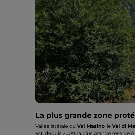
La plus grande zone prot
Vallée latérale du
Val Masino
, le
Val di Me
est, depuis 2009, la plus grande réserve 