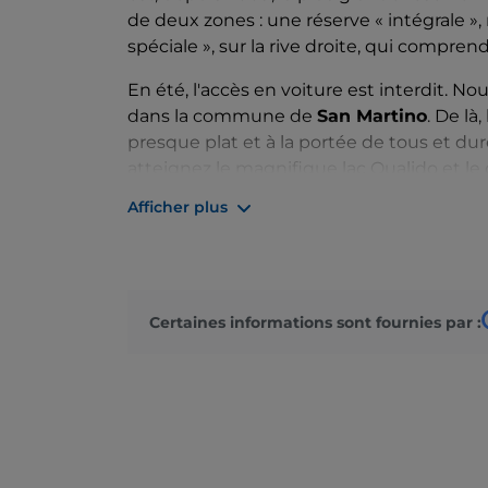
de deux zones : une réserve « intégrale »,
spéciale », sur la rive droite, qui compren
En été, l'accès en voiture est interdit. 
dans la commune de
San Martino
. De là
presque plat et à la portée de tous et du
atteignez le magnifique lac Qualido et le
des eaux cristallines. Le parcours prévoit 
Afficher plus
moitié le long d'un chemin muletier plat, e
le long d'une montée avec environ 400 m
ceux qui le souhaitent, il existe des
struc
zone
.
Certaines informations sont fournies par :
C'est l'endroit idéal pour les amateurs d'
e
Precipizio degli Asteroidi, le Scoglio del
plus de 300 voies d'escalade sportive et
international de
bouldering
, le Mellobloc