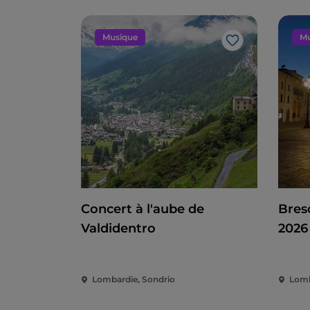
Musique
Mu
J’aime
Concert à l'aube de
Bres
Valdidentro
2026
d'ét
et P
Lombardie, Sondrio
Lomb