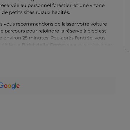
 réservée au personnel forestier, et une « zone
d de petits sites ruraux habités.
Nous vous recommandons de laisser votre voiture
, le parcours pour rejoindre la réserve à pied est
re environ 25 minutes. Peu après l'entrée, vous
 célèbre
« Bidet della Contessa »
, caractérisé par
environ 2 heures de marche pour l'aller, dont la
ntre lacs, ruisseaux et cascades, et la partie finale
ètres de dénivelé dans une forêt dense. Pour
tures d'hébergement et de restauration dans la
scalade
. En effet, il y a ici plusieurs parois, dont le
le Metamorfosi et le Monte Qualido. Il y a également
 chaque année, le célèbre rassemblement
co, y est organisé.