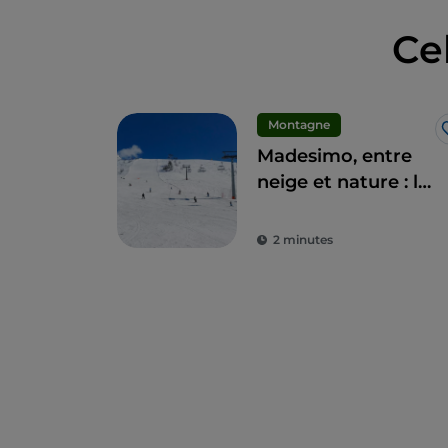
Ce
Montagne
Madesimo, entre
neige et nature : le
spectacle s'allume
2 minutes