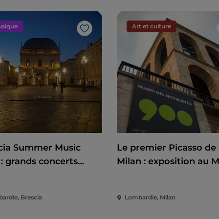
sique
Art et culture
J’aime
cia Summer Music
Le premier Picasso de
 : grands concerts
Milan : exposition au 
é entre Campo Marte
du XXe siècle entre art
iazza Loggia
politique et engagem
ardie, Brescia
Lombardie, Milan
international