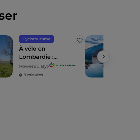
ser
Cyclotourisme
Déte
J’aime
À vélo en
Bie
Lombardie :
alti
10 itinéraires en
Valt
Powered By:
Powe
famille
7 minutes
1 m