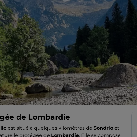
égée de Lombardie
llo
est situé à quelques kilomètres de
Sondrio
et
naturelle protégée de
Lombardie
. Elle se compose