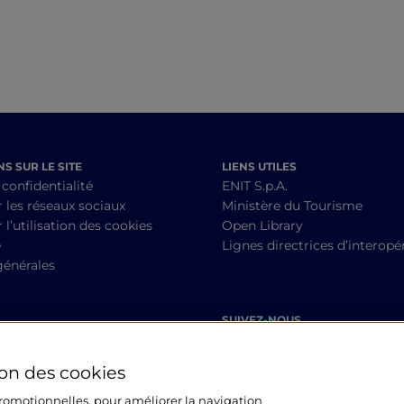
S SUR LE SITE
LIENS UTILES
 confidentialité
ENIT S.p.A.
r les réseaux sociaux
Ministère du Tourisme
 l’utilisation des cookies
Open Library
é
Lignes directrices d’interopér
générales
SUIVEZ-NOUS
ion des cookies
 promotionnelles, pour améliorer la navigation