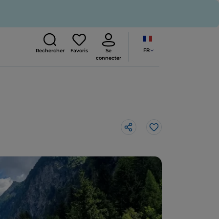
FR
Rechercher
Favoris
Se
connecter
J’aime