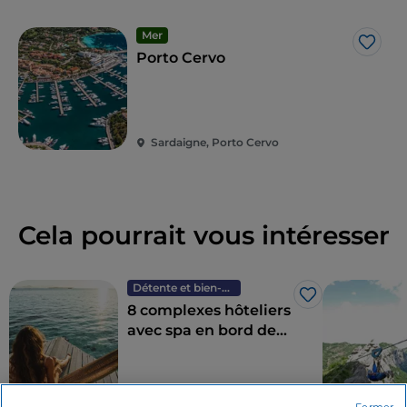
séjourner au
Grand Hôtel Poltu Quatu
, un port
caché exclusif, comme son nom l'indique en dialecte
Mer
J’aim
gallurais, avec un service cinq étoiles.
Porto Cervo
Sardaigne, Porto Cervo
Cela pourrait vous intéresser
Détente et bien-être
J’aime
8 complexes hôteliers
avec spa en bord de
mer pour un été
italien de bien-être
4 minutes