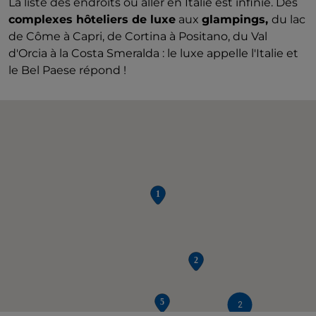
La liste des endroits où aller en Italie est infinie. Des
complexes hôteliers de luxe
aux
glampings,
du lac
de Côme à Capri, de Cortina à Positano, du Val
d'Orcia à la Costa Smeralda : le luxe appelle l'Italie et
le Bel Paese répond !
2