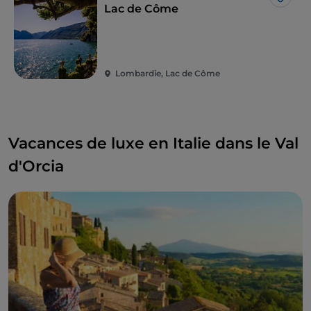
J’aim
Pour des vacances de rêve, séjournez au
Grand
Lac de Côme
Hotel Tremezzo
, une demeure historique et un
hôtel de luxe donnant sur le lac de Côme avec
piscine et magnifiques jardins.
Lombardie, Lac de Côme
Vacances de luxe en Italie dans le Val
d'Orcia