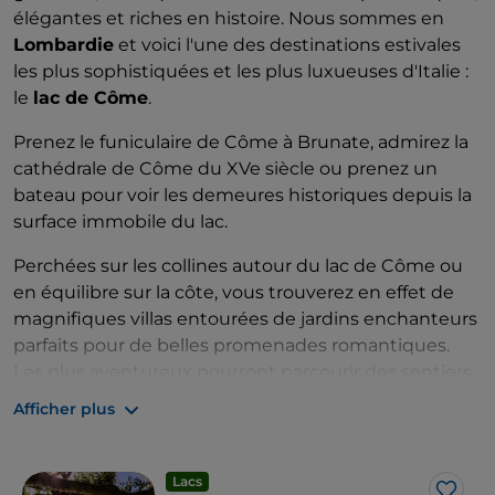
élégantes et riches en histoire. Nous sommes en
Lombardie
et voici l'une des destinations estivales
les plus sophistiquées et les plus luxueuses d'Italie :
le
lac de Côme
.
Prenez le funiculaire de Côme à Brunate, admirez la
cathédrale de Côme du XVe siècle ou prenez un
bateau pour voir les demeures historiques depuis la
surface immobile du lac.
Perchées sur les collines autour du lac de Côme ou
en équilibre sur la côte, vous trouverez en effet de
magnifiques villas entourées de jardins enchanteurs
parfaits pour de belles promenades romantiques.
Les plus aventureux pourront parcourir des sentiers
de montagne et admirer des vues à couper le
Afficher plus
souffle, tandis que ceux qui ont besoin de détente
pourront se laisser bercer par la brise de la Breva et
du Tivano, les deux vents qui soufflent ici.
Lacs