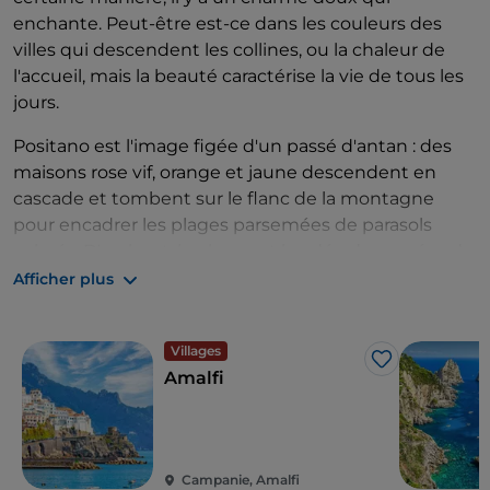
enchante. Peut-être est-ce dans les couleurs des
villes qui descendent les collines, ou la chaleur de
l'accueil, mais la beauté caractérise la vie de tous les
jours.
Positano est l'image figée d'un passé d'antan : des
maisons rose vif, orange et jaune descendent en
cascade et tombent sur le flanc de la montagne
pour encadrer les plages parsemées de parasols
colorés. D'en haut, la plage est bordée de rangées de
parasols colorés. Le soir, la ville s'illumine d'une lueur
Afficher plus
chaude de lampadaires et de lanternes.
Suivez la route nationale 163 sinueuse entre les
Villages
J’aime
villages de carte postale, de Positano à Ravello.
Amalfi
Goûtez la cuisine locale. À
Positano
, essayez le
poisson le plus frais dans un restaurant en bord de
mer.
Pour un séjour de luxe, choisissez l'
hôtel Santa
Campanie, Amalfi