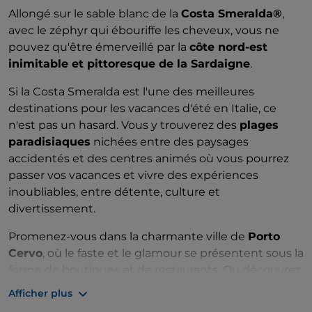
Allongé sur le sable blanc de la
Costa Smeralda®
,
avec le zéphyr qui ébouriffe les cheveux, vous ne
pouvez qu'être émerveillé par la
côte nord-est
inimitable et pittoresque de la Sardaigne
.
Si la Costa Smeralda est l'une des meilleures
destinations pour les vacances d'été en Italie, ce
n'est pas un hasard. Vous y trouverez des
plages
paradisiaques
nichées entre des paysages
accidentés et des centres animés où vous pourrez
passer vos vacances et vivre des expériences
inoubliables, entre détente, culture et
divertissement.
Promenez-vous dans la charmante ville de
Porto
Cervo
, où le faste et le glamour se présentent sous la
forme de boutiques et de restaurants. Ou découvrez
le passé de l'île dans la ville historique d'Olbia.
Afficher plus
Pour des vacances inoubliables, vous pouvez