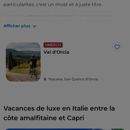
particularités, c'est un must et à juste titre.
Lors d'un
voyage sur la route
le long de routes
panoramiques, vous visiterez de charmants villages
Afficher plus
médiévaux, tels que
Pienza, Montepulciano et
Montalcino
, et vous pourrez déguster les
meilleurs
vins rouges du monde
, puis encore des forêts
UNESCO
J’aim
denses, des sources thermales, des allées de cyprès
Val d'Orcia
et certains des meilleurs agritourismes qui font de
vos vacances une expérience unique.
Cerise sur le gâteau, un séjour au
Rosewood
Toscane, San Quirico d'Orcia
Castiglion del Bosco
, le resort toscan idyllique qui a
conquis la première place dans le classement du
magazine américain faisant autorité dédié aux
voyages Travel + Leisure.
Vacances de luxe en Italie entre la
côte amalfitaine et Capri