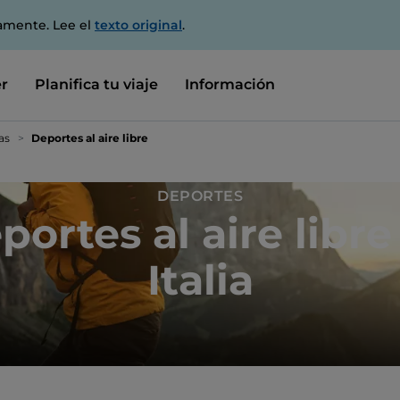
amente. Lee el
texto original
.
r
Planifica tu viaje
Información
as
Deportes al aire libre
DEPORTES
portes al aire libre
Italia