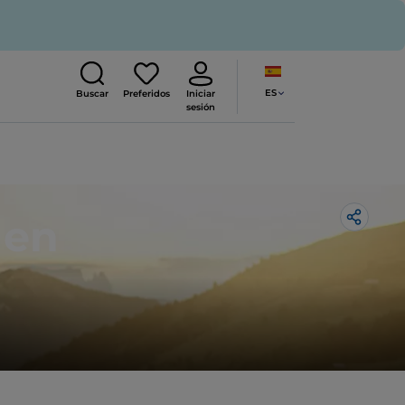
ES
Buscar
Preferidos
Iniciar
sesión
 en