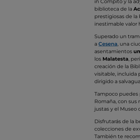
in Compito y la a
biblioteca de la
Ac
prestigiosas de l
inestimable valor h
Superado un tramo 
a
Cesena
, una ci
asentamientos
u
los
Malatesta
, pe
creación de la Bibl
visitable, incluida 
dirigido a salvag
Tampoco puedes p
Romaña, con sus rec
justas y el Museo d
Disfrutarás de la 
colecciones de ex
También te recom