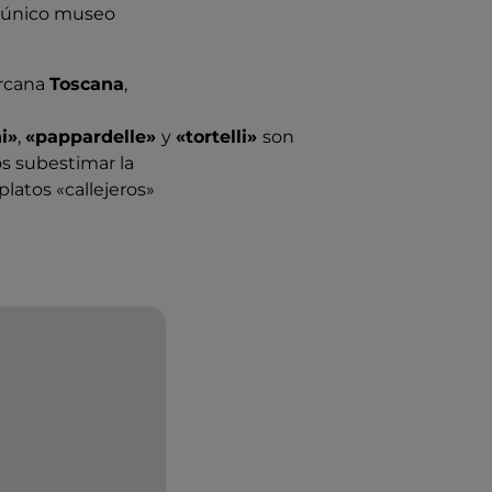
l único museo
ercana
Toscana
,
ni»
,
«pappardelle»
y
«tortelli»
son
s subestimar la
platos «callejeros»