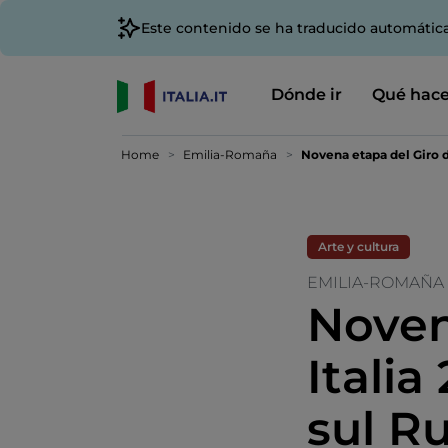
Este contenido se ha traducido automátic
Dónde ir
Qué hace
Home
Emilia-Romaña
Novena etapa del Giro d
Arte y cultura
EMILIA-ROMAÑA
Noven
Itali
sul R