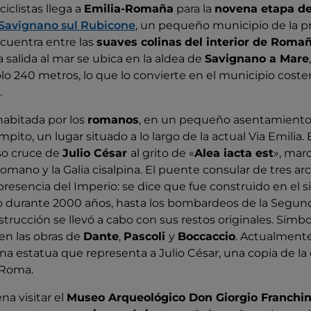
ciclistas llega a
Emilia-Romaña
para la
novena etapa del
Savignano sul Rubicone
, un pequeño municipio de la pr
cuentra entre las
suaves colinas
del interior de Roma
a salida al mar se ubica en la aldea de
Savignano a Mare
lo 240 metros, lo que lo convierte en el municipio coste
.
habitada por los
romanos
, en un pequeño asentamiento
ito, un lugar situado a lo largo de la actual Via Emilia. E
so cruce de
Julio César
al grito de «
Alea iacta est
», marc
 romano y la Galia cisalpina. El puente consular de tres ar
presencia del Imperio: se dice que fue construido en el sig
to durante 2000 años, hasta los bombardeos de la Segun
strucción se llevó a cabo con sus restos originales. Símbo
en las obras de
Dante
,
Pascoli
y
Boccaccio
. Actualmente
na estatua que representa a Julio César, una copia de l
 Roma.
na visitar el
Museo Arqueológico Don Giorgio Franchi