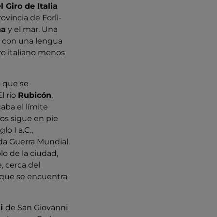
 Giro de Italia
ovincia de Forlì-
ña
y el mar. Una
, con una lengua
ro italiano menos
 que se
l río
Rubicón
,
aba el límite
cos sigue en pie
lo I a.C.,
da Guerra Mundial.
lo de la ciudad,
, cerca del
a que se encuentra
ni
de San Giovanni