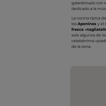
galardonado con 
dedicado a la músi
La cocina típica d
los
Apeninos
y el
fresca
:
«tagliatell
solo algunos de l
celebérrima «piadin
de la zona.