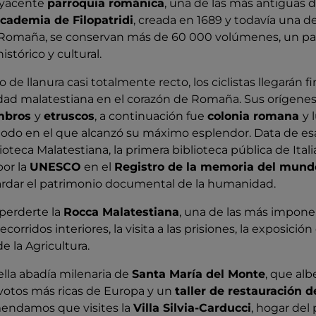
dyacente
parroquia románica
, una de las más antiguas de
cademia de Filopatridi
, creada en 1689 y todavía una d
a Romaña, se conservan más de 60 000 volúmenes, un p
istórico y cultural.
de llanura casi totalmente recto, los ciclistas llegarán 
udad malatestiana en el corazón de Romaña. Sus orígenes
mbros
y
etruscos
, a continuación fue
colonia romana
y 
riodo en el que alcanzó su máximo esplendor. Data de es
ioteca Malatestiana, la primera biblioteca pública de Itali
por la
UNESCO
en el
Registro de la memoria del mund
uardar el patrimonio documental de la humanidad.
erderte la
Rocca Malatestiana
, una de las más impone
orridos interiores, la visita a las prisiones, la exposició
e la Agricultura.
bella abadía milenaria de
Santa María del Monte
, que alb
votos más ricas de Europa y un
taller de restauración d
endamos que visites la
Villa Silvia-Carducci
, hogar del