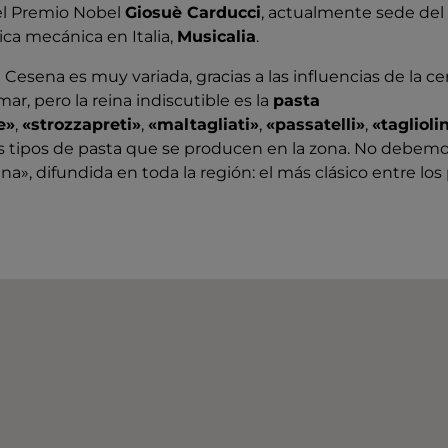
el Premio Nobel
Giosuè Carducci
, actualmente sede de
ca mecánica en Italia,
Musicalia
.
e Cesena es muy variada, gracias a las influencias de la c
 mar, pero la reina indiscutible es la
pasta
e»
,
«strozzapreti»
,
«maltagliati»
,
«passatelli»
,
«taglioli
os tipos de pasta que se producen en la zona. No debemo
a», difundida en toda la región: el más clásico entre los 