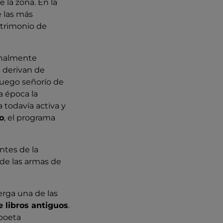
 la zona. En la
e las más
atrimonio de
finalmente
 derivan de
luego señorío de
a época la
a todavía activa y
o
, el programa
ntes de la
n de las armas de
erga una de las
e libros antiguos
.
 poeta