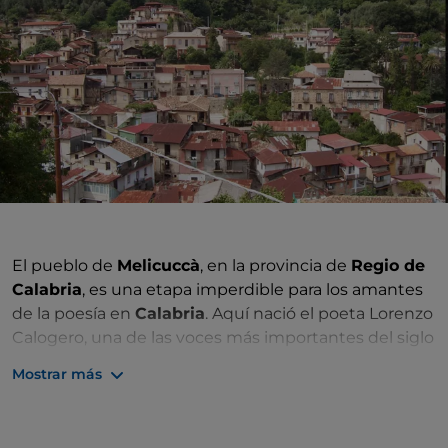
El pueblo de
Melicuccà
, en la provincia de
Regio de
Calabria
, es una etapa imperdible para los amantes
de la poesía en
Calabria
. Aquí nació el poeta Lorenzo
Calogero, una de las voces más importantes del siglo
XX italiano, a quien cada año se dedica la
Fiesta de la
Mostrar más
Poesía
, ideada y promovida por Nino Cannatà.
Giuseppe Ungaretti dijo de él: «Este Lorenzo