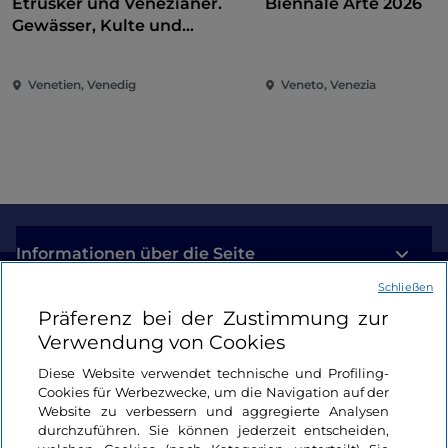
Etrusker und Venezianer.
Biennale Arte 2026
Gewässer, Kulte und
Heiligtümer
Venetien, Venedig
Veneto, Venezia
Informationen über die Seite
Schließen
Nützliche Links
Präferenz bei der Zustimmung zur
Verwendung von Cookies
Login
Diese Website verwendet technische und Profiling-
Cookies für Werbezwecke, um die Navigation auf der
Bleiben wir in Kontakt
Website zu verbessern und aggregierte Analysen
durchzuführen. Sie können jederzeit entscheiden,