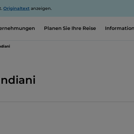
t.
Originaltext
anzeigen.
ernehmungen
Planen Sie Ihre Reise
Informatio
diani
ndiani