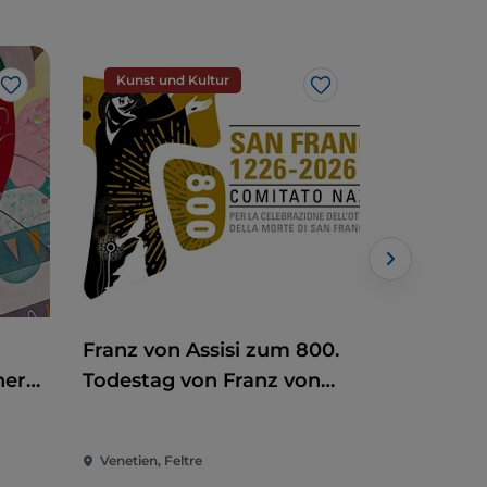
Kunst und Kultur
Handwer
Like
Like
Franz von Assisi zum 800.
Antiquit
ner
Todestag von Franz von
Assisi
Venetien, Feltre
Venetien, P