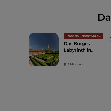
Da
Museen, Sehenswürdigkeiten und Denkmäler
Das Borges-
Labyrinth in
Venedig, ein von
der Literatur
3 Minuten
inspirierter Garten