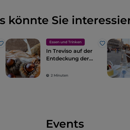
s könnte Sie interessie
Essen und Trinken
Like
Like
In Treviso auf der
Entdeckung der
Marroni del
Monfenera IGP
2 Minuten
Events