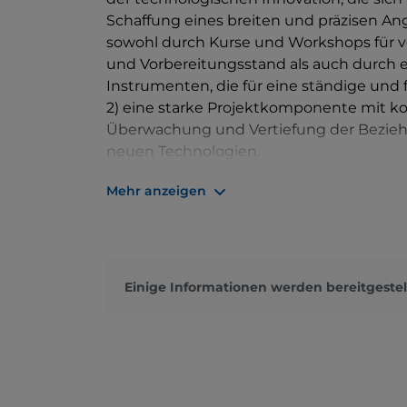
Schaffung eines breiten und präzisen An
sowohl durch Kurse und Workshops für ve
und Vorbereitungsstand als auch durch e
Instrumenten, die für eine ständige und 
2) eine starke Projektkomponente mit koo
Überwachung und Vertiefung der Bezieh
neuen Technologien.
Das Kulturzentrum war Gegenstand eine
Mehr anzeigen
neuen Multiplex-Kinos Img Cinemas mit 1
verfügbaren Technologien (einschließli
sowie einer neuen großen
Halle
im Erdge
einem
Buchladen führte. Die Sanierung
u
Restaurants in den Außenbereichen mit Bl
Einige Informationen werden bereitgestel