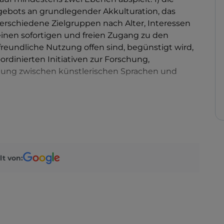
gebots an grundlegender Akkulturation, das
rschiedene Zielgruppen nach Alter, Interessen
inen sofortigen und freien Zugang zu den
freundliche Nutzung offen sind, begünstigt wird,
rdinierten Initiativen zur Forschung,
ung zwischen künstlerischen Sprachen und
s Stadterneuerungsprojekts, das zum Bau eines
.200 Sitzplätzen, sechs Sälen und den neuesten
ch Laserprojektion und mehrdimensionalem Ton)
schoss mit zwei
Kassen
, einer Cafeteria und
mfasst auch eine Reihe neuer Bars und
ick auf den Platz.
lt von: