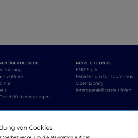
EN ÜBER DIE SEITE
NÜTZLICHE LINKS
zerklärung
ENIT S.p.A.
-Richtlinie
Ministerium für Tourismus
linie
Open Library
heit
Interoperabilitätsleitlinien
 Geschäftsbedingungen
BLEIBEN WIR IN KONTAKT
dung von Cookies
ür Werbezwecke, um die Navigation auf der