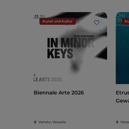
Kunst und Kultur
Ku
Like
Biennale Arte 2026
Etru
Gewä
Heil
Veneto, Venezia
Vene