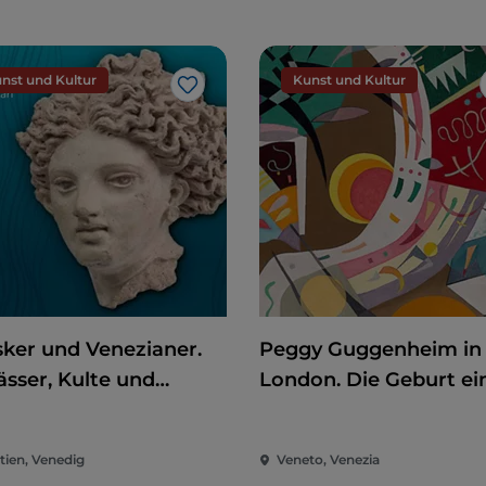
nst und Kultur
Kunst und Kultur
Like
sker und Venezianer.
Peggy Guggenheim in
sser, Kulte und
London. Die Geburt ei
igtümer
Sammlerin
tien, Venedig
Veneto, Venezia