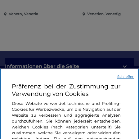
Heiligtümer
Veneto, Venezia
Venetien, Venedig
Informationen über die Seite
Schließen
Nützliche Links
Präferenz bei der Zustimmung zur
Verwendung von Cookies
Login
Diese Website verwendet technische und Profiling-
Cookies für Werbezwecke, um die Navigation auf der
Bleiben wir in Kontakt
Website zu verbessern und aggregierte Analysen
durchzuführen. Sie können jederzeit entscheiden,
welchen Cookies (nach Kategorien unterteilt) Sie
zustimmen, welche Sie verweigern oder widerrufen
möchten, indem Sie auf den entsprechenden