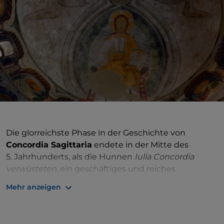
Die glorreichste Phase in der Geschichte von
Concordia Sagittaria
endete in der Mitte des
5. Jahrhunderts, als die Hunnen
Iulia Concordia
verwüsteten
, ein geschäftiges und reiches
römisches Zentrum, das wahrscheinlich 42 v. Chr.
Mehr anzeigen
gegründet wurde und dank des Handels wuchs.
Iulia Concordia
, der Vorläufer der heutigen Stadt,
befand sich an der Kreuzung der
Via Postumia und