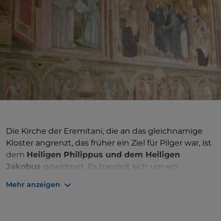
Die Kirche der Eremitani, die an das gleichnamige
Kloster angrenzt, das früher ein Ziel für Pilger war, ist
dem
Heiligen Philippus und dem Heiligen
Jakobus
gewidmet. Es handelt sich um ein
Gebäude, das heute zum UNESCO-Weltkulturerbe
Mehr anzeigen
gehört und zwischen 1276 und 1306 erbaut wurde.
Es wurde bei der Bombardierung von 1944 in Schutt
und Asche gelegt. Bei einer Restaurierung wurde es