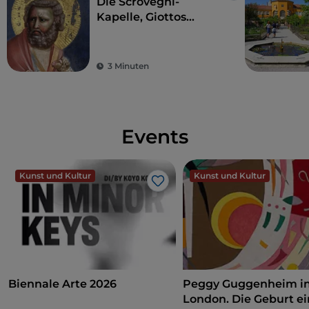
Die Scrovegni-
Kapelle, Giottos
Meisterwerk, das die
Kunst revolutioniert
hat
3 Minuten
Events
Kunst und Kultur
Kunst und Kultur
Like
Biennale Arte 2026
Peggy Guggenheim i
London. Die Geburt ei