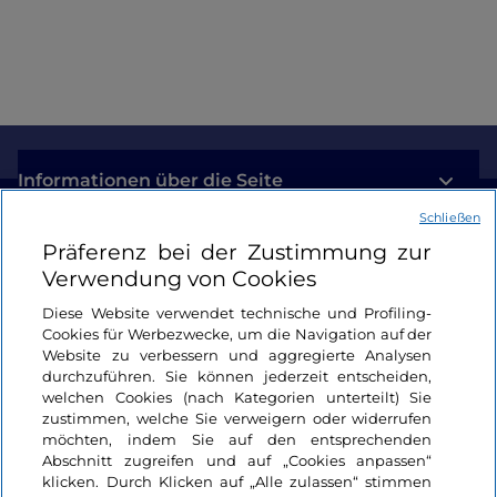
Informationen über die Seite
Schließen
Nützliche Links
Präferenz bei der Zustimmung zur
Verwendung von Cookies
Login
Diese Website verwendet technische und Profiling-
Cookies für Werbezwecke, um die Navigation auf der
Bleiben wir in Kontakt
Website zu verbessern und aggregierte Analysen
durchzuführen. Sie können jederzeit entscheiden,
welchen Cookies (nach Kategorien unterteilt) Sie
zustimmen, welche Sie verweigern oder widerrufen
möchten, indem Sie auf den entsprechenden
Abschnitt zugreifen und auf „Cookies anpassen“
klicken. Durch Klicken auf „Alle zulassen“ stimmen