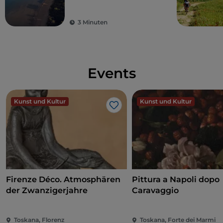
wo der italienische
Sommer für alle
3 Minuten
zugänglich ist
Events
Kunst und Kultur
Kunst und Kultur
Like
Firenze Déco. Atmosphären
Pittura a Napoli dopo
der Zwanzigerjahre
Caravaggio
Toskana, Florenz
Toskana, Forte dei Marmi