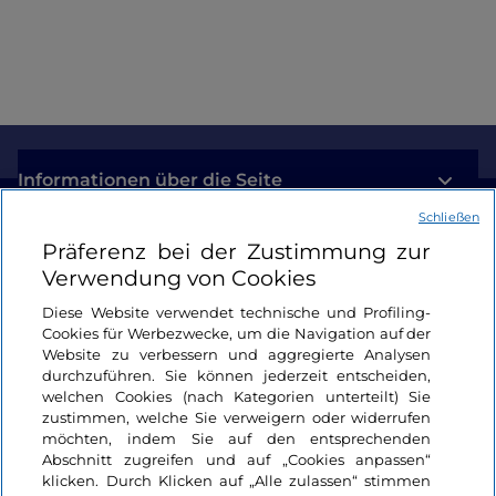
Informationen über die Seite
Schließen
Nützliche Links
Präferenz bei der Zustimmung zur
Verwendung von Cookies
Login
Diese Website verwendet technische und Profiling-
Cookies für Werbezwecke, um die Navigation auf der
Bleiben wir in Kontakt
Website zu verbessern und aggregierte Analysen
durchzuführen. Sie können jederzeit entscheiden,
welchen Cookies (nach Kategorien unterteilt) Sie
zustimmen, welche Sie verweigern oder widerrufen
möchten, indem Sie auf den entsprechenden
Abschnitt zugreifen und auf „Cookies anpassen“
klicken. Durch Klicken auf „Alle zulassen“ stimmen