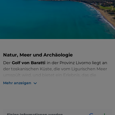
Natur, Meer und Archäologie
Der
Golf von Baratti
in der Provinz Livorno liegt an
der toskanischen Küste, die vom Ligurischen Meer
umspült wird, und bietet ein Erlebnis, das die
herrliche grüne Natur der
Maremma
und das Blau
Mehr anzeigen
des kristallklaren Meeres mit den Zeugnissen uralter
Kulturen verbindet.
Entdecken Sie den
archäologischen Park von
Baratti und Populonia
, der sich über 80 Hektar
Einige Informationen werden