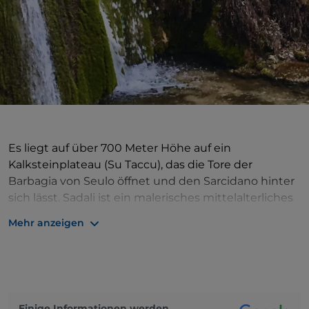
Es liegt auf über 700 Meter Höhe auf ein
Kalksteinplateau (Su Taccu), das die Tore der
Barbagia von Seulo öffnet und den Sarcidano hinter
sich lässt. Sadali ist ein malerisches mittelalterliches
Dorf mit fast tausend Einwohnern. Es ist von
Mehr anzeigen
mediterraner Macchia und Wäldern umgeben, in
denen Steineichen, Wintereichen, Korkeichen
wachsen. Der Fluss Flumendosa verleiht der
Landschaft weiteren Charme, während die
Hochebene kahl und unfruchtbar wirkt, abgesehen
Einige Informationen werden