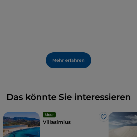
geblieben ist. Er besteht aus sechs Räumen mit
imposanten Stalagmiten und Stalaktiten, die sich in
Form von Säulen, ockerfarbenen Güssen und
Marmor-Drapierungen miteinander verbinden.
Mehr erfahren
Das könnte Sie interessieren
Meer
Like
Villasimius