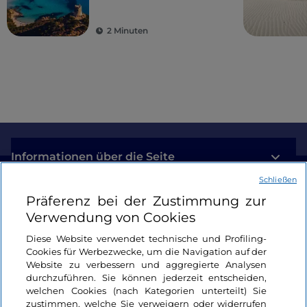
2 Minuten
Informationen über die Seite
Schließen
Nützliche Links
Präferenz bei der Zustimmung zur
Verwendung von Cookies
Login
Diese Website verwendet technische und Profiling-
Cookies für Werbezwecke, um die Navigation auf der
Bleiben wir in Kontakt
Website zu verbessern und aggregierte Analysen
durchzuführen. Sie können jederzeit entscheiden,
welchen Cookies (nach Kategorien unterteilt) Sie
zustimmen, welche Sie verweigern oder widerrufen