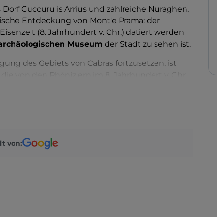
s Dorf Cuccuru is Arrius und zahlreiche Nuraghen,
ogische Entdeckung von Mont'e Prama: der
e Eisenzeit (8. Jahrhundert v. Chr.) datiert werden
 archäologischen Museum
der Stadt zu sehen ist.
gung des Gebiets von Cabras fortzusetzen, ist
, die von den Phöniziern im 8. Jahrhundert v. Chr.
gründet wurde. Das Gebiet von Cabras, das
byzantinische Siedlung wurde, fasst die
plexen Schichtungen zusammen
et der
Sinis-Halbinsel
, mit ihren bezaubernden
 ideale Ort für einen Urlaub im Zeichen der Natur
lt von:
 die
Fischteiche zu bewundern
, die andere
igen Fang liefern, wie die
Meeräsche
, aus deren
ergestellt wird
, mit dem die besten Restaurants