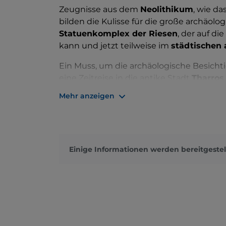
Zeugnisse aus dem
Neolithikum
, wie da
bilden die Kulisse für die große archäol
Statuenkomplex der Riesen
, der auf di
kann und jetzt teilweise im
städtischen
Ein Muss, um die archäologische Besichti
eine Zeitreise in die antike Stadt
Tharros
auf einem früheren nuraghischen Dorf ge
Mehr anzeigen
später eine
römische Urbs
und dann eine 
Geschichte Sardiniens mit seinen kom
Mit Blick auf das geschützte Meeresgebi
Stränden und Fischteichen, ist Cabras der
Einige Informationen werden bereitgestel
und Kultur.
Man kann die Stadt nicht verlassen, ohne
Attraktion von Cabras, die einen erstklass
Eiern Bottarga, der „
sardische Kaviar“, h
ihre Gerichte bereichern.