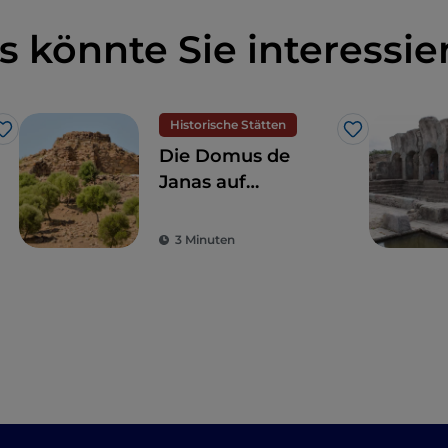
s könnte Sie interessie
Historische Stätten
Like
Like
Die Domus de
Janas auf
Sardinien:
Entdecken Sie die
3 Minuten
in den Felsen
gehauenen Gräber