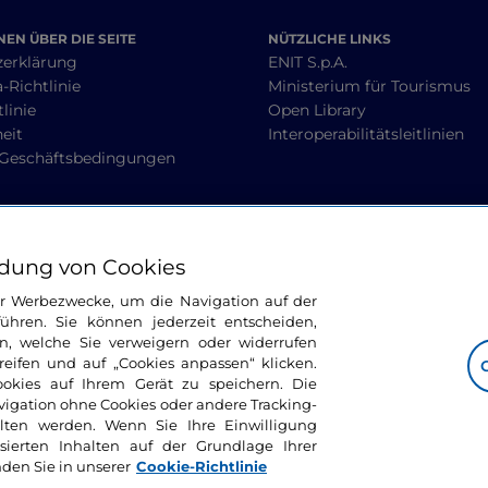
EN ÜBER DIE SEITE
NÜTZLICHE LINKS
zerklärung
ENIT S.p.A.
-Richtlinie
Ministerium für Tourismus
linie
Open Library
heit
Interoperabilitätsleitlinien
 Geschäftsbedingungen
BLEIBEN WIR IN KONTAKT
dung von Cookies
ür Werbezwecke, um die Navigation auf der
ühren. Sie können jederzeit entscheiden,
n, welche Sie verweigern oder widerrufen
ifen und auf „Cookies anpassen“ klicken.
ookies auf Ihrem Gerät zu speichern. Die
avigation ohne Cookies oder andere Tracking-
alten werden. Wenn Sie Ihre Einwilligung
sierten Inhalten auf der Grundlage Ihrer
nden Sie in unserer
Cookie-Richtlinie