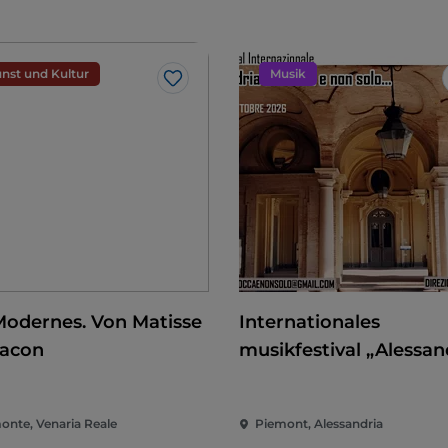
nst und Kultur
Musik
Like
Modernes. Von Matisse
Internationales
Bacon
musikfestival „Alessan
barocca e non solo"
onte, Venaria Reale
Piemont, Alessandria