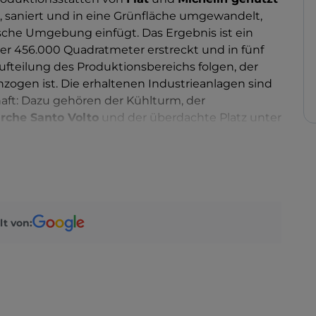
n, saniert und in eine Grünfläche umgewandelt,
ische Umgebung einfügt. Das Ergebnis ist ein
er 456.000 Quadratmeter erstreckt und in fünf
 Aufteilung des Produktionsbereichs folgen, der
ogen ist. Die erhaltenen Industrieanlagen sind
haft: Dazu gehören der Kühlturm, der
irche Santo Volto
und der überdachte Platz unter
em heute die
DJ-Sets
des
Kappa FuturFestival
,
 stattfinden. Im südwestlichen Bereich beherbergt
er Jahren seit 2004 das
MAca -
Museo A come
m, das sich ausschließlich Umweltfragen widmet.
lt von: