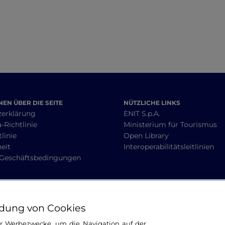
EN ÜBER DIE SEITE
NÜTZLICHE LINKS
zerklärung
ENIT S.p.A.
-Richtlinie
Ministerium für Tourismus
linie
Open Library
heit
Interoperabilitätsleitlinien
 Geschäftsbedingungen
BLEIBEN WIR IN KONTAKT
dung von Cookies
ür Werbezwecke, um die Navigation auf der