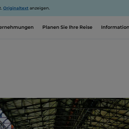
t.
Originaltext
anzeigen.
ernehmungen
Planen Sie Ihre Reise
Informatio