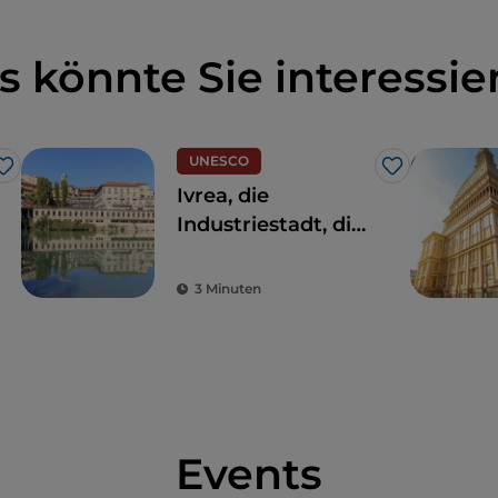
s könnte Sie interessie
UNESCO
Like
Like
Ivrea, die
Industriestadt, die
sich um das Wohl
der Stadt kümmert
3 Minuten
Events