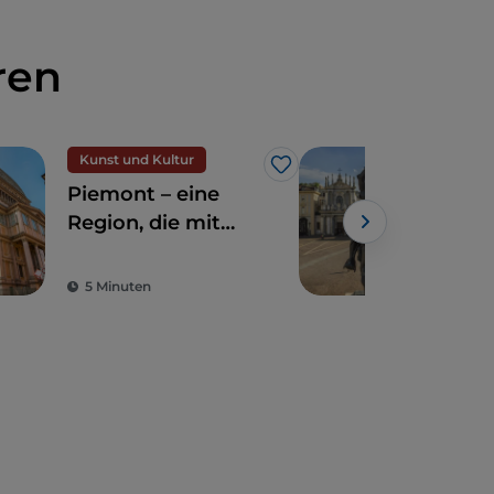
ren
Kunst und Kultur
Kuns
Like
Piemont – eine
Tur
Region, die mit
Nac
Natur und
Kun
Geschichte
5 Minuten
3 M
verzaubert