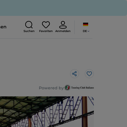
nen
DE
Suchen
Favoriten
Anmelden
Like
Powered by: