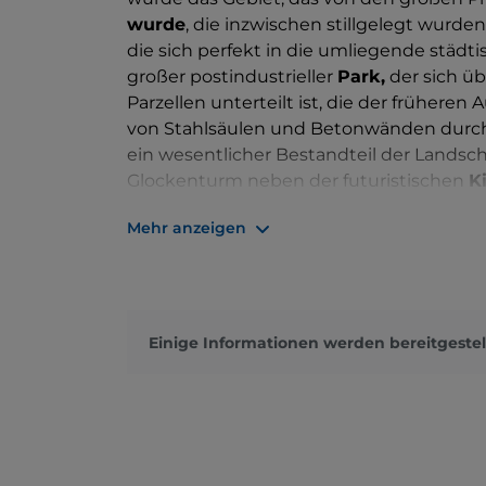
wurde
, die inzwischen stillgelegt wurde
die sich perfekt in die umliegende städt
großer postindustrieller
Park,
der sich üb
Parzellen unterteilt ist, die der früheren
von Stahlsäulen und Betonwänden durchz
ein wesentlicher Bestandteil der Landsc
Glockenturm neben der futuristischen
K
dem Vordach des alten Stahlwerks, in d
Mehr anzeigen
eines Festivals für elektronische Musik,
ein altes Michelin-Gebäude aus den 1940
Ambiente
, das erste europäische Museu
Einige Informationen werden bereitgestel