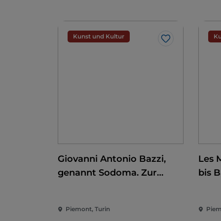
Kunst und Kultur
Ku
Like
Giovanni Antonio Bazzi,
Les 
genannt Sodoma. Zur
bis 
Eroberung der Renaissance
Piemont, Turin
Piem