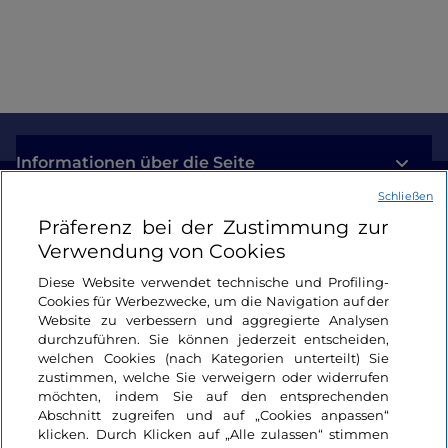
Informationen über die Seite
Schließen
Nützliche Links
Präferenz bei der Zustimmung zur
Verwendung von Cookies
Login
Diese Website verwendet technische und Profiling-
Cookies für Werbezwecke, um die Navigation auf der
Bleiben wir in Kontakt
Website zu verbessern und aggregierte Analysen
durchzuführen. Sie können jederzeit entscheiden,
welchen Cookies (nach Kategorien unterteilt) Sie
zustimmen, welche Sie verweigern oder widerrufen
möchten, indem Sie auf den entsprechenden
Abschnitt zugreifen und auf „Cookies anpassen“
klicken. Durch Klicken auf „Alle zulassen“ stimmen