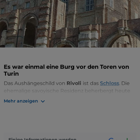
Es war einmal eine Burg vor den Toren von
Turin
Das Aushängeschild von
Rivoli
ist das
Schloss
. Die
ehemalige savoyische Residenz beherbergt heute
ein
Museum für zeitgenössische Kunst
, wobei es
Mehr anzeigen
interessant ist, zu wissen, dass in der die Festung in
der Vergangenheit auch das Glücksspiel zuhause
war.
In den vierziger Jahren hörte man in den Sälen des
Einige Informationen werden