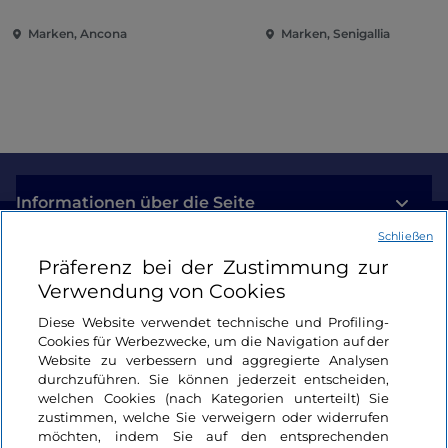
Marken, Ancona
Marken, Senigallia
Informationen über die Seite
Schließen
Nützliche Links
Präferenz bei der Zustimmung zur
Verwendung von Cookies
Login
Diese Website verwendet technische und Profiling-
Cookies für Werbezwecke, um die Navigation auf der
Bleiben wir in Kontakt
Website zu verbessern und aggregierte Analysen
durchzuführen. Sie können jederzeit entscheiden,
welchen Cookies (nach Kategorien unterteilt) Sie
zustimmen, welche Sie verweigern oder widerrufen
möchten, indem Sie auf den entsprechenden