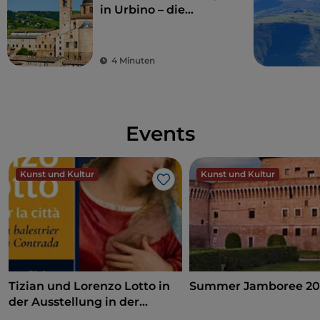
in Urbino – die
perfekte Gelegenheit,
die Essenz der
Marken zu erleben
4 Minuten
Events
Kunst und Kultur
Kunst und Kultur
Like
Tizian und Lorenzo Lotto in
Summer Jamboree 20
der Ausstellung in der
Pinakothek von Ancona