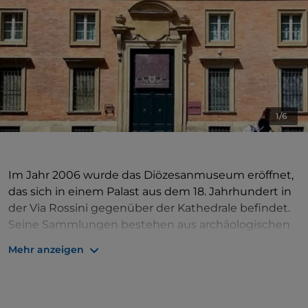
1/6
Im Jahr 2006 wurde das Diözesanmuseum eröffnet,
das sich in einem Palast aus dem 18. Jahrhundert in
der Via Rossini gegenüber der Kathedrale befindet.
Seine Sammlungen bestehen aus archäologischen
Überresten, Skulpturen, Gemälden, Silber und
Mehr anzeigen
Stoffen, die ein wichtiges künstlerisches und
liturgisches Erbe für das Diözesangebiet und die
Kathedrale selbst darstellen.