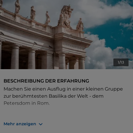
1/13
BESCHREIBUNG DER ERFAHRUNG
Machen Sie einen Ausflug in einer kleinen Gruppe
zur berühmtesten Basilika der Welt - dem
Petersdom in Rom.
Mehr anzeigen
Mit einem erfahrenen Tour Guide an Ihrer Seite
werden Sie die Wunder des Petersdoms, den