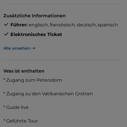
unberührten Platz, den großen Baldacchino,
Michelangelos herzzerreißende Pietà, die
Zusätzliche Informationen
geheimnisvollen päpstlichen Grotten und vieles
Führer:
englisch,
französisch,
deutsch,
spanisch
mehr kennenlernen.
Elektronisches Ticket
Alle ansehen
Was ist enthalten
* Zugang zum Petersdom
* Zugang zu den Vatikanischen Grotten
* Guide live
* Geführte Tour