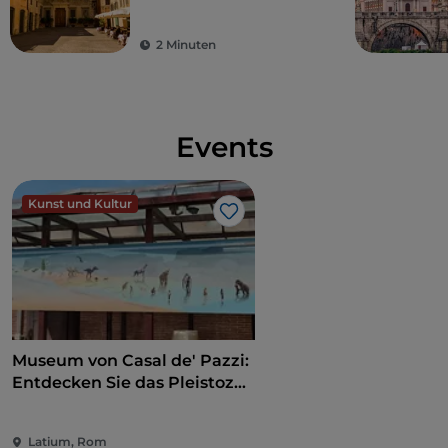
Schauplatz des Oscar-
prämierten Films von
2 Minuten
Paolo Sorrentino
Events
Kunst und Kultur
Like
Museum von Casal de' Pazzi:
Entdecken Sie das Pleistozän
auf einem multisensorischen
Weg
Latium, Rom