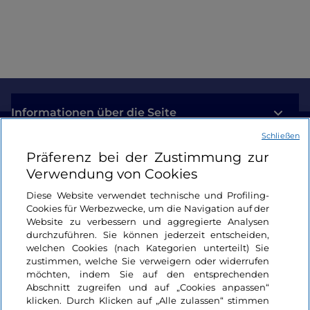
Informationen über die Seite
Schließen
Nützliche Links
Präferenz bei der Zustimmung zur
Verwendung von Cookies
Login
Diese Website verwendet technische und Profiling-
Cookies für Werbezwecke, um die Navigation auf der
Bleiben wir in Kontakt
Website zu verbessern und aggregierte Analysen
durchzuführen. Sie können jederzeit entscheiden,
welchen Cookies (nach Kategorien unterteilt) Sie
zustimmen, welche Sie verweigern oder widerrufen
möchten, indem Sie auf den entsprechenden
Abschnitt zugreifen und auf „Cookies anpassen“
klicken. Durch Klicken auf „Alle zulassen“ stimmen