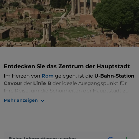
Entdecken Sie das Zentrum der Hauptstadt
Im Herzen von
Rom
gelegen,
ist die
U-Bahn-Station
Cavour
der
Linie B
der ideale Ausgangspunkt für
Ihre Reise, um die Schönheiten der Hauptstadt zu
entdecken. Steigen Sie aus der U-Bahn aus und
Mehr anzeigen
machen Sie sich bereit, sich zu Fuß zwischen echten
antiken und modernen Meisterwerken zu bewegen,
die nur wenige Gehminuten voneinander entfernt
sind, in einem echten Freilichtmuseum, das die
Stadt zu einer der beliebtesten und
Einige Informationen werden