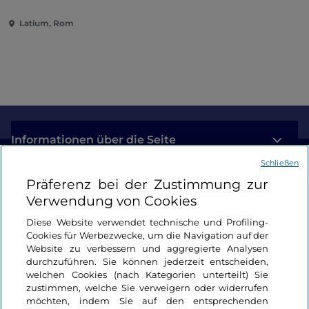
Weg
Latium, Rom
Informationen über die Seite
Schließen
Nützliche Links
Präferenz bei der Zustimmung zur
Verwendung von Cookies
Login
Diese Website verwendet technische und Profiling-
Cookies für Werbezwecke, um die Navigation auf der
Bleiben wir in Kontakt
Website zu verbessern und aggregierte Analysen
durchzuführen. Sie können jederzeit entscheiden,
welchen Cookies (nach Kategorien unterteilt) Sie
zustimmen, welche Sie verweigern oder widerrufen
möchten, indem Sie auf den entsprechenden