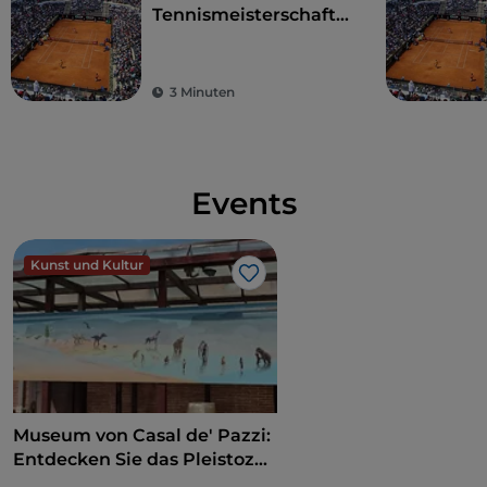
Tennismeisterschaften
Rom - mehr als nur
ein Turnier
3 Minuten
Events
Kunst und Kultur
Like
Museum von Casal de' Pazzi:
Entdecken Sie das Pleistozän
auf einem multisensorischen