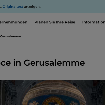
t.
Originaltext
anzeigen.
ernehmungen
Planen Sie Ihre Reise
Informatio
in Gerusalemme
roce in Gerusalemme