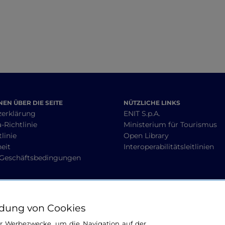
EN ÜBER DIE SEITE
NÜTZLICHE LINKS
zerklärung
ENIT S.p.A.
-Richtlinie
Ministerium für Tourismus
linie
Open Library
heit
Interoperabilitätsleitlinien
 Geschäftsbedingungen
BLEIBEN WIR IN KONTAKT
dung von Cookies
ür Werbezwecke, um die Navigation auf der