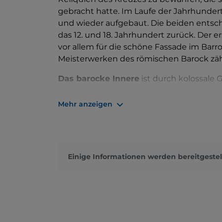
gebracht hatte. Im Laufe der Jahrhundert
und wieder aufgebaut. Die beiden entsc
das 12. und 18. Jahrhundert zurück. Der 
vor allem für die schöne Fassade im Barro
Meisterwerken des römischen Barock zäh
Das barocke Innere
ist durch kolossale G
hinzugefügten Pfeiler integriert sind, in 
1492 das Fresko im Becken zu verdanken,
Mehr anzeigen
Kaiserin darstellt. Rechts von der Apsis 
Mosaik geschmückt ist, das Melozzo da Fo
und eine Rekonstruktion eines Originals
darstellt. Unter dem Boden der Kapelle s
Einige Informationen werden bereitgestel
verstreut worden sein, die vom Kalva
Reliquien nach Rom gebracht wurde. Die
von der Apsis aufbewahrt und bestehen a
Dornenkrone, einem heiligen Nagel und
Überlieferung nach über dem Kreuz angeb
König der Juden“ in den drei Sprachen Lat