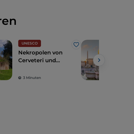
ren
UNESCO
Kuns
Like
Nekropolen von
Fün
Cerveteri und
ung
Tarquinia, eine
Seh
Reise durch die
in 
3 Minuten
4 M
Zeit
hei