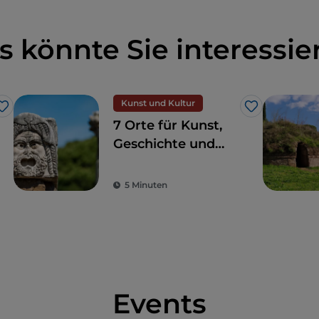
s könnte Sie interessie
Kunst und Kultur
Like
Like
7 Orte für Kunst,
Geschichte und
Kultur, eine Stunde
von Rom entfernt
5 Minuten
Events