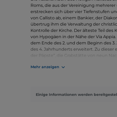
Roms, die aus der Vereinigung mehrerer
erstrecken sich über vier Tiefenstufen un
von Callisto ab, einem Bankier, der Diak
übertrug ihm die Verwaltung der christlic
Kontrolle der Kirche. Der älteste Teil des
von Hypogäen in der Nähe der Via Appia.
dem Ende des 2. und dem Beginn des 3. 
des 4. Jahrhunderts erweitert. Zu dieser
der Päpste“, die Grabstätte von neun Na
3. und der ersten Hälfte des 4. Jahrhunde
Mehr anzeigen
die zu Ehren der Päpste Gaius und Euse
aufbewahrt werden. Die Bereiche, die als 
das sogenannte „Labyrinth“ bezeichnet 
unregelmäßigen Grundriss aus und stam
zwischen der Mitte des 4. und dem Begin
Einige Informationen werden bereitgestel
Haupteingänge zugänglich: Der erste bef
und der Via Ardeatina, der zweite befindet
kurz vor den Katakomben von San Sebastia