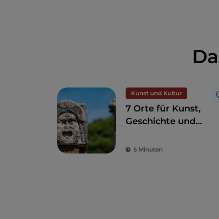
Da
Kunst und Kultur
7 Orte für Kunst,
Geschichte und
Kultur, eine Stunde
von Rom entfernt
5 Minuten