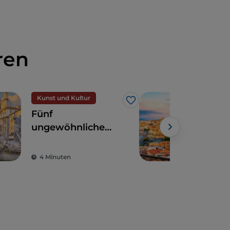
ren
Kunst und Kultur
Like
Fünf
Aus
ungewöhnliche
in 
Sehenswürdigkeiten
in Rom zwischen
4 Minuten
5 M
heilig und profan