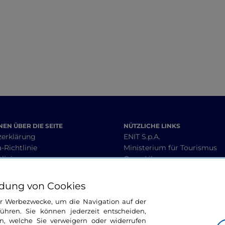
EN ÜBER DIE SEITE
NÜTZLICHE LINKS
zerklärung
ENIT S.p.A.
-Richtlinie
Ministerium für Tourismus
linie
Open Library
heit
Interoperabilitätsleitlinien
 Geschäftsbedingungen
dung von Cookies
ür Werbezwecke, um die Navigation auf der
ühren. Sie können jederzeit entscheiden,
BLEIBEN WIR IN KONTAKT
n, welche Sie verweigern oder widerrufen