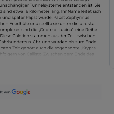
 unabhängiger Tunnelsysteme entstanden ist. Sie
d sind etwa 16 Kilometer lang. Ihr Name leitet sich
on und später Papst wurde. Papst Zephyrinus
hen Friedhöfe und stellte sie unter die direkte
 Komplexes sind die „Cripte di Lucina“, eine Reihe
 Diese Galerien stammen aus der Zeit zwischen
Jahrhunderts n. Chr. und wurden bis zum Ende
 ersten Zeit gehört auch die sogenannte „Krypta
chfolgern von Callisto. Zwischen dem Ende des
rts entwickelte sich die Region Gaius-Eusebius,
bius benannt wurde, deren Überreste dort
„Region von Sotere“, „liberianische Region“ und
werden, zeichnen sich durch einen besonders
men aus der späteren Phase des Komplexes,
n des 5. Jahrhunderts. Der Komplex ist durch drei
lt von:
indet sich an der Kreuzung der Via Appia Antica
 sich auf der rechten Seite der Via Appia Antica,
no, der dritte befindet sich entlang der Via