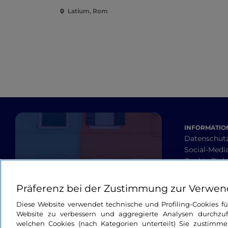
Latium, Rom
INFORMATION
Datenschut
Social-Media
Cookie-Richt
Barrierefrei
Allgemeine
Präferenz bei der Zustimmung zur Verwen
Diese Website verwendet technische und Profiling-Cookies f
Website zu verbessern und aggregierte Analysen durchzuf
welchen Cookies (nach Kategorien unterteilt) Sie zustimme