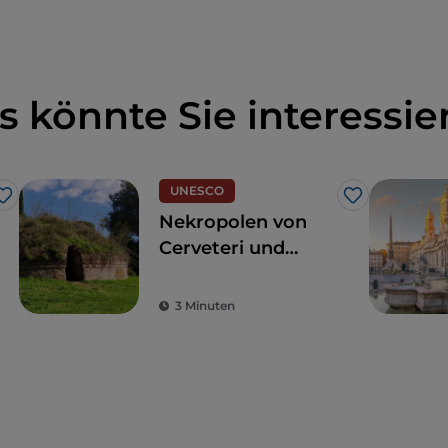
s könnte Sie interessie
UNESCO
Like
Like
Nekropolen von
Cerveteri und
Tarquinia, eine
Reise durch die
3 Minuten
Zeit