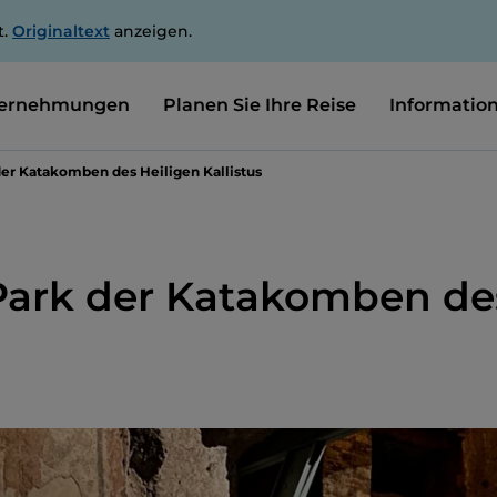
t.
Originaltext
anzeigen.
ernehmungen
Planen Sie Ihre Reise
Informatio
der Katakomben des Heiligen Kallistus
Park der Katakomben de