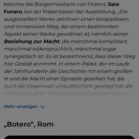
betonte die Bürgermeisterin von Florenz,
Sara
Funaro
, bei der Präsentation der Ausstellung. „
Die
ausgestellten Werke zeichnen einen beispiellosen
und immersiven Weg, der einem bestimmten
Aspekt seiner Werke gewidmet ist, nämlich seiner
Beziehung zur Macht
, die manchmal kompliziert,
manchmal widersprüchlich, manchmal sogar
synergistisch ist. Es ist bezeichnend, dass dieser Weg
hier Gestalt annimmt, in einem Palast, der im Laufe
der Jahrhunderte die Geschichte mit einem großen
H und die Macht einer Dynastie gesehen hat, die
auch die Gegenwart unauslöschlich geprägt hat, die
Medici-Dynastie
“. Eine einmalige Gelegenheit, um
sowohl einen emblematischen Ort der Stadt als
Mehr anzeigen
auch das Genie eines großen italienischen Meisters
zu erkunden: Zwischen dem
Audienzsaal
und dem
„Botero“, Rom
Saal der Lilien
sind mehr als 50 Werke ausgestellt,
darunter Skulpturen, Gemälde, Zeichnungen,
handschriftliche Briefe und Gipsabgüsse, die aus