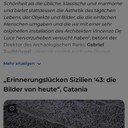
Schönheit als die übliche, klassische und marmorne
und bietet stattdessen die Ästhetik des täglichen
Lebens, der Objekte und Bilder, die die einfachen
Menschen umgaben und die wir mit einer sehr
originellen Installation des Architekten Vincenzo De
Luce hervorzuheben versucht haben
“, betont der
Direktor des Archäologischen Parks,
Gabriel
Zuchtriegel
. „
Aber sie erzählt auch von Demut,
Armut und Sklaverei, Aspekte, die uns helfen zu
Mehr anzeigen
verstehen, warum viele Menschen in dieser Zeit
nach neuen Antworten und Perspektiven suchten.
“
„Erinnerungslücken Sizilien '43: die
Gebührenpflichtiger Eintritt,
bis zum 15. Dezember
2024.
Bilder von heute“, Catania