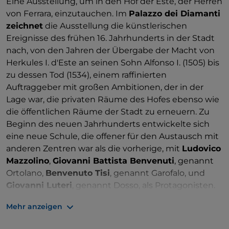
Eine Ausstellung, um in den Hof der Este, der Herren
von Ferrara, einzutauchen. Im
Palazzo dei Diamanti
zeichnet
die Ausstellung die künstlerischen
Ereignisse des frühen 16. Jahrhunderts in der Stadt
nach, von den Jahren der Übergabe der Macht von
Herkules I. d'Este an seinen Sohn Alfonso I. (1505) bis
zu dessen Tod (1534), einem raffinierten
Auftraggeber mit großen Ambitionen, der in der
Lage war, die privaten Räume des Hofes ebenso wie
die öffentlichen Räume der Stadt zu erneuern. Zu
Beginn des neuen Jahrhunderts entwickelte sich
eine neue Schule, die offener für den Austausch mit
anderen Zentren war als die vorherige, mit
Ludovico
Mazzolino
,
Giovanni Battista Benvenuti
, genannt
Ortolano,
Benvenuto Tisi
, genannt Garofalo, und
Giovanni Luteri
, genannt Dosso, als Protagonisten.
Die beiden letztgenannten Künstler sind der breiten
Mehr anzeigen
Öffentlichkeit besser bekannt, während es sich bei
Mazzolino und Ortolano um ein „absolutes Debüt“