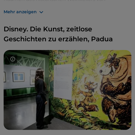
Freccianera Fratelli Berlucchi in Borgonato di
Mehr anzeigen
Franciacorta eine weitere Entwicklung.
Gebührenpflichtiger Eintritt,
bis zum 2. März 2025
.
Disney. Die Kunst, zeitlose
Geschichten zu erzählen, Padua