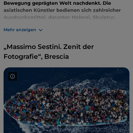
Bewegung geprägten Welt nachdenkt. Die
asiatischen Künstler bedienen sich zahlreicher
Ausdrucksmittel, darunter Malerei, Skulptur,
Video, Fotografie,
Performance
, Textilien und
Mehr anzeigen
ortsspezifische Installationen
. Die Vielfalt der auf
den drei Etagen der Stiftung präsentierten Werke
„Massimo Sestini. Zenit der
ist erstaunlich. Gebührenpflichtiger Eintritt,
bis
zum 13. April 2025
.
Fotografie“, Brescia