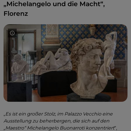
„Michelangelo und die Macht“,
handelt, da sie noch nie die Protagonisten einer
großen Ausstellung waren: die Gelegenheit, sie zu
Florenz
entdecken! Gebührenpflichtiger Eintritt,
bis zum
16. Februar 2025
.
„
Es ist ein großer Stolz, im Palazzo Vecchio eine
Ausstellung zu beherbergen, die sich auf den
„Maestro“ Michelangelo Buonarroti konzentriert
“,