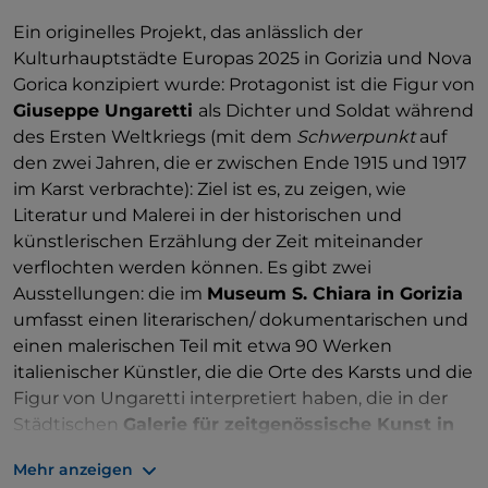
Ein originelles Projekt, das anlässlich der
Kulturhauptstädte Europas 2025 in Gorizia und Nova
Gorica konzipiert wurde: Protagonist ist die Figur von
Giuseppe Ungaretti
als Dichter und Soldat während
des Ersten Weltkriegs (mit dem
Schwerpunkt
auf
den zwei Jahren, die er zwischen Ende 1915 und 1917
im Karst verbrachte): Ziel ist es, zu zeigen, wie
Literatur und Malerei in der historischen und
künstlerischen Erzählung der Zeit miteinander
verflochten werden können. Es gibt zwei
Ausstellungen: die im
Museum S. Chiara in Gorizia
umfasst einen literarischen/ dokumentarischen und
einen malerischen Teil mit etwa 90 Werken
italienischer Künstler, die die Orte des Karsts und die
Figur von Ungaretti interpretiert haben, die in der
Städtischen
Galerie für zeitgenössische Kunst in
Monfalcone
beherbergt 50 historische Gemälde und
Mehr anzeigen
Skulpturen aus den 1910er Jahren, unter anderem