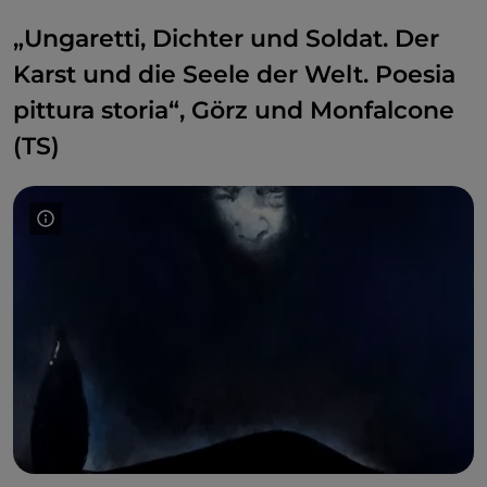
sogar jahrelang) arbeiten. Es gibt auch einen
„Ungaretti, Dichter und Soldat. Der
speziellen interaktiven Rundgang für Kinder von
4 bis 10 Jahren, die während der Ausstellung von
Karst und die Seele der Welt. Poesia
Bildern der sprechenden Grille begleitet werden.
pittura storia“, Görz und Monfalcone
Gebührenpflichtiger Eintritt,
bis zum
23. Februar 2025.
(TS)