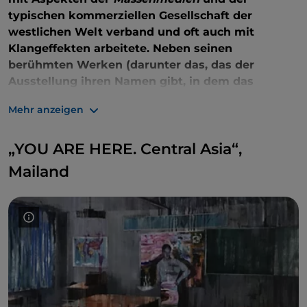
typischen kommerziellen Gesellschaft der
westlichen Welt verband und oft auch mit
Klangeffekten arbeitete. Neben seinen
berühmten Werken (darunter das, das der
Ausstellung ihren Namen gibt, in dem das
Kaninchen einer bekannten Legende das Bild des
Mehr anzeigen
Mondes auf einem Fernsehbildschirm betrachtet)
entdecken Sie auch neue Produktionen,
„YOU ARE HERE. Central Asia“,
Videowerke und Installationen zeitgenössischer
koreanischer Künstler sowie wertvolle
Mailand
traditionelle Artefakte aus verschiedenen
italienischen und ausländischen Museen.
Gebührenpflichtiger Eintritt,
bis zum
23. März 2025
.