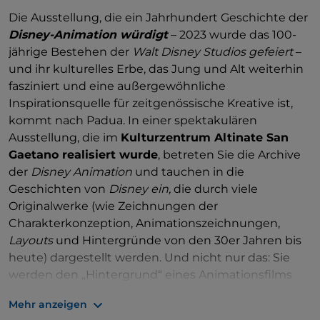
Die Ausstellung, die ein Jahrhundert Geschichte der
Disney-Animation würdigt
– 2023 wurde das 100-
jährige Bestehen der
Walt Disney Studios gefeiert
–
und ihr kulturelles Erbe, das Jung und Alt weiterhin
fasziniert und eine außergewöhnliche
Inspirationsquelle für zeitgenössische Kreative ist,
kommt nach Padua. In einer spektakulären
Ausstellung, die im
Kulturzentrum Altinate San
Gaetano realisiert wurde
, betreten Sie die Archive
der
Disney Animation
und tauchen in die
Geschichten von
Disney ein,
die durch viele
Originalwerke (wie Zeichnungen der
Charakterkonzeption, Animationszeichnungen,
Layouts
und Hintergründe von den 30er Jahren bis
heute) dargestellt werden. Und nicht nur das: Sie
werden den „Hintergrund“ eines Animationsfilms
entdecken, ein langsamer und komplexer Prozess,
Mehr anzeigen
an dem Dutzende von Menschen monatelang (oder