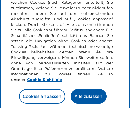
welchen Cookies (nach Kategorien unterteilt) Sie
Bedeutung. Auf den Fotos sehen Sie die Mauern der
zustimmen, welche Sie verweigern oder widerrufen
Gebäude, die Orte der Schlachten, die
Bunker
, die
möchten, indem Sie auf den entsprechenden
Abschnitt zugreifen und auf „Cookies anpassen“
Gegenstände der Menschen, aber Sie können auch
klicken. Durch Klicken auf „Alle zulassen“ stimmen
die Geräusche, den Atem und die Geräusche der
Sie zu, alle Cookies auf Ihrem Gerät zu speichern. Die
Wellen des Meeres wahrnehmen, die die Freiheit
Schaltfläche „Schließen“ schließt das Banner. Sie
setzen die Navigation ohne Cookies oder andere
bringen. Mit der Ausstellung ist die Arbeit des
Mehr anzeigen
Tracking-Tools fort, während technisch notwendige
Klangkünstlers
Michele Spadaro (Catania, 1994)
Cookies beibehalten werden. Wenn Sie Ihre
verbunden,
Reflection in Time
, die die akustischen
Einwilligung verweigern, können Sie weiter surfen,
Das könnte Sie interessieren
Folgen des Nachhalls in den
Bunkern
des Zweiten
ohne von personalisierten Inhalten auf der
Grundlage Ihrer Präferenzen zu profitieren. Weitere
Weltkriegs entlang der Südostküste Siziliens
Informationen zu Cookies finden Sie in
untersucht. Gebührenpflichtiger Eintritt,
bis zum
unserer
Cookie-Richtlinie
Kunst und Kultur
21. Februar 2025.
Like
Die 10 Ausstellungen,
die Sie im Oktober in
Cookies anpassen
Alle zulassen
Italien nicht
Powered by:
verpassen sollten
7 Minuten