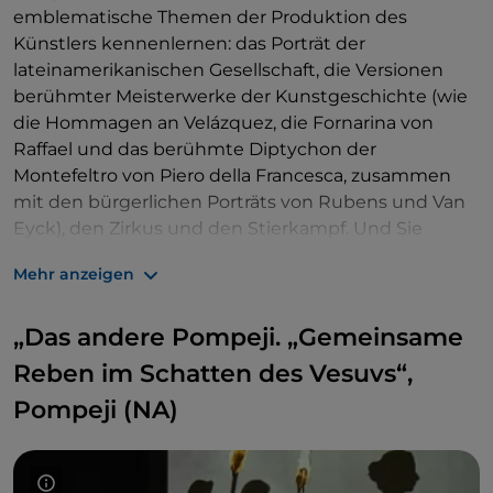
emblematische Themen der Produktion des
Künstlers kennenlernen: das Porträt der
lateinamerikanischen Gesellschaft, die Versionen
berühmter Meisterwerke der Kunstgeschichte (wie
die Hommagen an Velázquez, die Fornarina von
Raffael und das berühmte Diptychon der
Montefeltro von Piero della Francesca, zusammen
mit den bürgerlichen Porträts von Rubens und Van
Eyck), den Zirkus und den Stierkampf. Und Sie
werden sich sicherlich von dem subtilen
Humor
Mehr anzeigen
einfangen lassen
, der seinen Stil auszeichnet. Ein
ganzer Saal ist dem jüngsten technischen
„Das andere Pompeji. „Gemeinsame
Experiment des Meisters gewidmet, mit fast
durchsichtigen Werken, die eine zarte
Reben im Schatten des Vesuvs“,
Herangehensweise an seine vertrauten Themen
Pompeji (NA)
offenbaren. Gebührenpflichtiger Eintritt,
bis zum
19. Januar 2025.