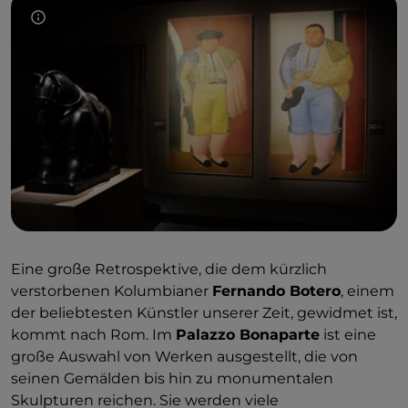
außergewöhnlichen Leihgaben renommierter
italienischer und ausländischer Institutionen
stammen. Gebührenpflichtiger Eintritt,
bis zum
19. Januar 2025
.
Eine große Retrospektive, die dem kürzlich
verstorbenen Kolumbianer
Fernando Botero
, einem
der beliebtesten Künstler unserer Zeit, gewidmet ist,
kommt nach Rom. Im
Palazzo Bonaparte
ist eine
große Auswahl von Werken ausgestellt, die von
seinen Gemälden bis hin zu monumentalen
Skulpturen reichen. Sie werden viele