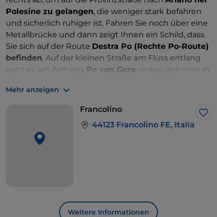
Polesine zu gelangen
, die weniger stark befahren
und sicherlich ruhiger ist. Fahren Sie noch über eine
Metallbrücke und dann zeigt Ihnen ein Schild, dass
Sie sich auf der Route
Destra Po (Rechte Po-Route)
befinden
. Auf der kleinen Straße am Fluss entlang
geht es am Arm des
Po von Goro
vorbei, den man in
zahlreichen Schleifen hinauffährt, bis man den
Mehr anzeigen
Hauptarm des Po von Venedig erreicht. Die Strecke
verläuft fast vollständig über einen Weg, der
Francolino
Radfahrern und Fußgängern vorbehalten ist. Nur auf
Lik
44123 Francolino FE, Italia
einigen kurzen Abschnitten ist er auch für
Kraftfahrzeuge befahrbar. Einige Hinweise entlang
der Strecke erinnern Sie daran, dass Sie sich in der
von Riccardo Bacchelli in seinem berühmten Roman
Die Mühle am Po
(Il mulino del Po) beschriebenen
Landschaft befinden.
Nachdem Sie die Brücke über den Po nach
Polesella überquert haben
, erreichen Sie, fleißig in
Weitere Informationen