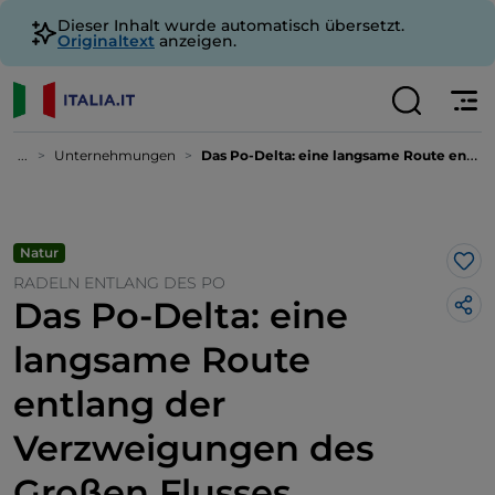
Dieser Inhalt wurde automatisch übersetzt.
Originaltext
anzeigen.
...
Unternehmungen
Das Po-Delta: eine langsame Route entlang der Verzweigungen des Großen Flusses
Natur
Lik
RADELN ENTLANG DES PO
Das Po-Delta: eine
langsame Route
entlang der
Verzweigungen des
Großen Flusses