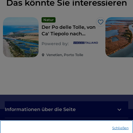
Das könnte Sie interessieren
Natur
Like
Der Po delle Tolle, von
Ca' Tiepolo nach
Barricata
Powered by:
Venetien, Porto Tolle
Informationen über die Seite
Nützliche Links
Schließen