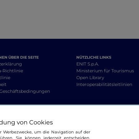
EN ÜBER DIE SEITE
NÜTZLICHE LINKS
zerklärung
ENIT S.p.A.
-Richtlinie
Ministerium für Tourismus
linie
Open Library
heit
Interoperabilitätsleitlinien
 Geschäftsbedingungen
BLEIBEN WIR IN KONTAKT
dung von Cookies
ür Werbezwecke, um die Navigation auf der
ühren. Sie können jederzeit entscheiden,