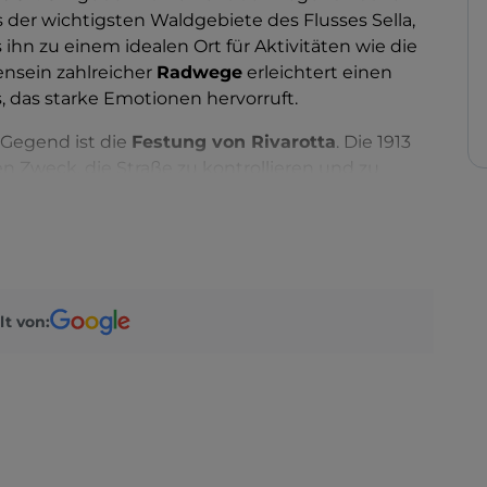
s der wichtigsten Waldgebiete des Flusses Sella,
ihn zu einem idealen Ort für Aktivitäten wie die
nsein zahlreicher
Radwege
erleichtert einen
 das starke Emotionen hervorruft.
 Gegend ist die
Festung von Rivarotta
. Die 1913
en Zweck, die Straße zu kontrollieren und zu
gliamento führt. Aufgrund der Ereignisse des
este des Gebäudes erhalten geblieben, aber
tkonflikt schwer gezeichneten Gebiets zu
ali Pedrina
wurde ein umfangreicher
lt von:
us dem mehrere römische Artefakte hervorgingen,
ochen.