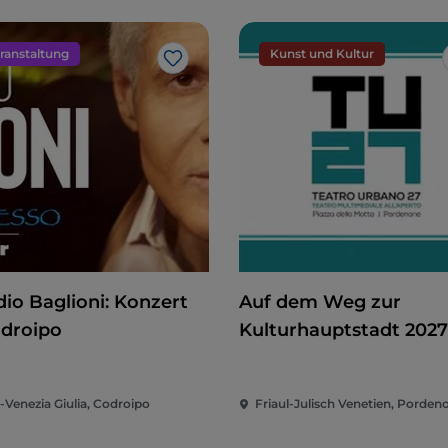
ranstaltung
Kunst und Kultur
Like
dio Baglioni: Konzert
Auf dem Weg zur
odroipo
Kulturhauptstadt 2027
Teatro Urbano 2027 (T
i-Venezia Giulia, Codroipo
Friaul-Julisch Venetien, Porden