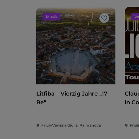
Musik
Ve
Like
Litfiba – Vierzig Jahre „17
Clau
Re“
in C
Friuli-Venezia Giulia, Palmanova
Friul