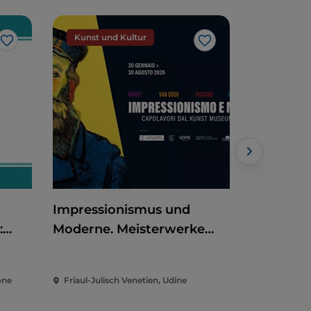
Kunst und Kultur
Kunst un
Like
Like
Impressionismus und
Historis
:
Moderne. Meisterwerke
U27)
aus dem Kunst Museum
Winterthur
one
Friaul-Julisch Venetien, Udine
Friaul-Julis