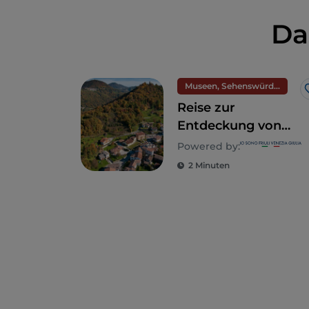
Da
Museen, Sehenswürdigkeiten und Denkmäler
Reise zur
Entdeckung von
Cividale del Friuli
Powered by:
und der Valli del
2 Minuten
Natisone