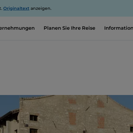
t.
Originaltext
anzeigen.
ernehmungen
Planen Sie Ihre Reise
Informatio