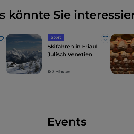
s könnte Sie interessie
Sport
Like
Like
Skifahren in Friaul-
Julisch Venetien
3 Minuten
Events