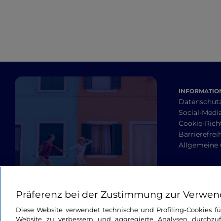
INFORMATION
Datenschut
Social-Media
Cookie-Richt
Barrierefrei
Allgemeine
Präferenz bei der Zustimmung zur Verwen
Diese Website verwendet technische und Profiling-Cookies f
Website zu verbessern und aggregierte Analysen durchzuf