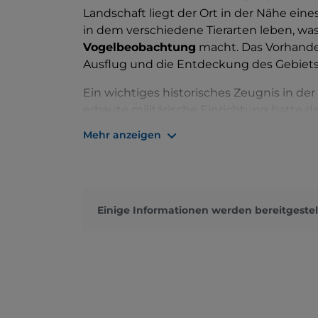
Landschaft liegt der Ort in der Nähe eine
in dem verschiedene Tierarten leben, was 
Vogelbeobachtung
macht. Das Vorhande
Ausflug und die Entdeckung des Gebiets,
Ein wichtiges historisches Zeugnis in der
erbaute militärische Einrichtung hatte d
bewachen, die zur Brücke des Flusses Ta
Mehr anzeigen
Ersten Weltkriegs sind nur wenige Überr
genug, um die Geschichte eines vom Wel
erzählen.
Auf dem benachbarten Gelände von
Cas
Einige Informationen werden bereitgestel
archäologischer Komplex
freigelegt, a
bedeutende Zeugnisse vergangener Ep