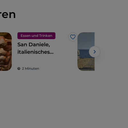
ren
Essen und Trinken
Mee
Like
San Daniele,
Lig
italienisches
Sab
Kulturgut
2 Minuten
2 M