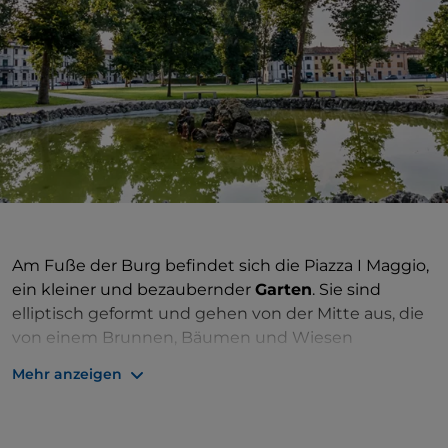
Am Fuße der Burg befindet sich die Piazza I Maggio,
ein kleiner und bezaubernder
Garten
. Sie sind
elliptisch geformt und gehen von der Mitte aus, die
von einem Brunnen, Bäumen und Wiesen
eingenommen wird. Es ist ein beliebter Treffpunkt
Mehr anzeigen
der Einwohner von Udine (die ihn „Zardin Grant“,
großer Garten, nennen) und beherbergt regelmäßig
Messen und Stadtfeste. Mit Blick auf die Piazza I