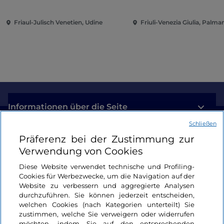
dem Kunst Museum
Winterthur
Friaul-Julisch Venetien, Udine
Friuli-Venezia Giulia, Palm
Informationen über die Seite
Schließen
Nützliche Links
Präferenz bei der Zustimmung zur
Verwendung von Cookies
Login
Diese Website verwendet technische und Profiling-
Cookies für Werbezwecke, um die Navigation auf der
Bleiben wir in Kontakt
Website zu verbessern und aggregierte Analysen
durchzuführen. Sie können jederzeit entscheiden,
welchen Cookies (nach Kategorien unterteilt) Sie
zustimmen, welche Sie verweigern oder widerrufen
möchten, indem Sie auf den entsprechenden