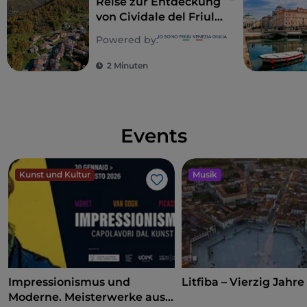
Reise zur Entdeckung
von Cividale del Friuli
und der Valli del
Powered by:
Natisone
2 Minuten
Events
Kunst und Kultur
Musik
Like
Impressionismus und
Litfiba – Vierzig Jahre
Moderne. Meisterwerke aus