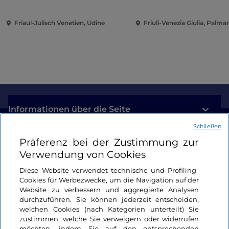
dem Kunst Museum
Winterthur
Friaul-Julisch Venetien, Udine
Friuli-Venezia Giulia, Palm
Informationen über die Seite
Schließen
Nützliche Links
Präferenz bei der Zustimmung zur
Verwendung von Cookies
Login
Diese Website verwendet technische und Profiling-
Cookies für Werbezwecke, um die Navigation auf der
Bleiben wir in Kontakt
Website zu verbessern und aggregierte Analysen
durchzuführen. Sie können jederzeit entscheiden,
welchen Cookies (nach Kategorien unterteilt) Sie
zustimmen, welche Sie verweigern oder widerrufen
möchten, indem Sie auf den entsprechenden