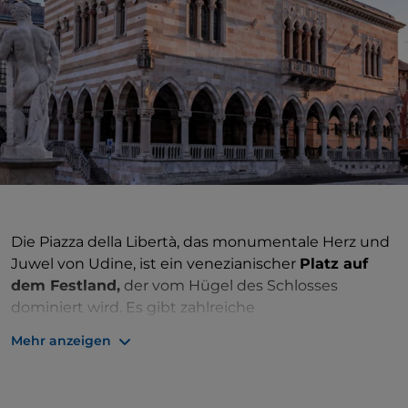
Die Piazza della Libertà, das monumentale Herz und
Juwel von Udine, ist ein venezianischer
Platz auf
dem Festland,
der vom Hügel des Schlosses
dominiert wird. Es gibt zahlreiche
Sehenswürdigkeiten. An erster Stelle die
Loggia del
Mehr anzeigen
Lionello
, ein prächtiges Gebäude im venezianisch-
gotischen Stil, das Mitte des 15. Jahrhunderts erbaut
wurde, mit dem charakteristischen Wechsel von