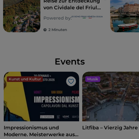
Reise zur Entdeckung
von Cividale del Friuli
und der Valli del
Powered by:
Natisone
2 Minuten
Events
Kunst und Kultur
Musik
Like
Impressionismus und
Litfiba – Vierzig Jahre
Moderne. Meisterwerke aus