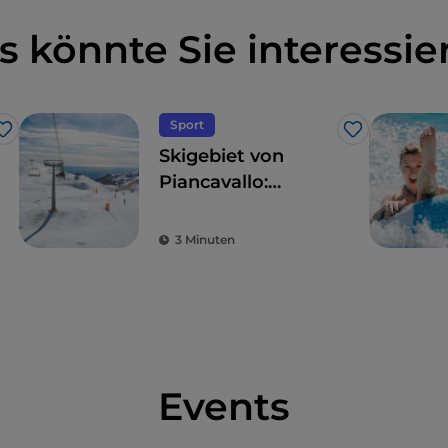
s könnte Sie interessie
Sport
Like
Like
Skigebiet von
Piancavallo:
Schneesport mit
Meerblick
3 Minuten
Events