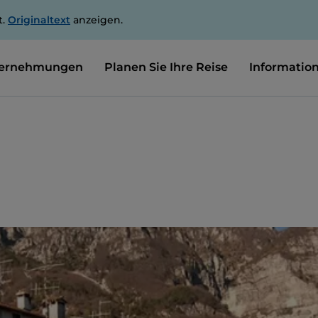
t.
Originaltext
anzeigen.
ernehmungen
Planen Sie Ihre Reise
Informatio