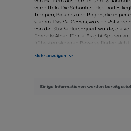
von Häusern aus dem 15. und 16. Jahrhund
vermitteln. Die Schönheit des Dorfes lie
Treppen, Balkons und Bögen, die in per
stehen. Das Val Covera, wo sich Poffabro b
von der Straße durchquert wurde, die von
über die Alpen führte. Es gibt Spuren ant
frühesten sicheren Beweise finden sich i
seinen Besitztümern gehörte bereits im 11
Mehr anzeigen
einen Schiedsspruch aus dem Jahr 1339, 
erwähnt wird.
Einige Informationen werden bereitgestel