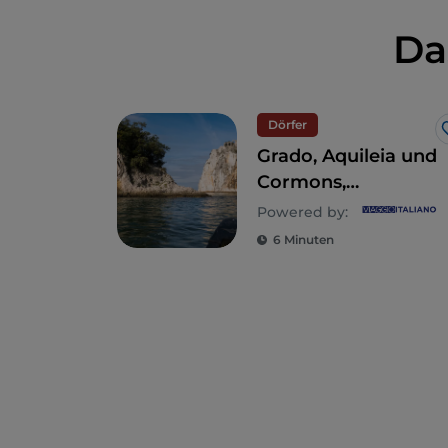
Da
Dörfer
Grado, Aquileia und
Cormons,
3 historische
Powered by:
Dörfer, die Sie
6 Minuten
besuchen sollten