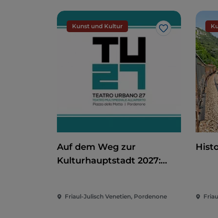
Kunst und Kultur
Ku
Like
Auf dem Weg zur
Hist
Kulturhauptstadt 2027:
Teatro Urbano 2027 (TU27)
Friaul-Julisch Venetien, Pordenone
Friau