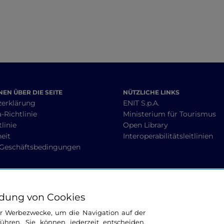
EN ÜBER DIE SEITE
NÜTZLICHE LINKS
zerklärung
ENIT S.p.A.
-Richtlinie
Ministerium für Tourismus
linie
Open Library
heit
Interoperabilitätsleitlinien
 Geschäftsbedingungen
BLEIBEN WIR IN KONTAKT
dung von Cookies
ür Werbezwecke, um die Navigation auf der
ühren. Sie können jederzeit entscheiden,