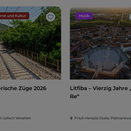
nst und Kultur
Musik
Like
orische Züge 2026
Litfiba – Vierzig Jahre 
Re“
l-Julisch Venetien
Friuli-Venezia Giulia, Palmanova