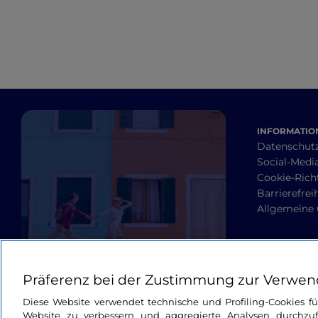
INFORMATION
Datenschut
Social-Media
Cookie-Richt
Barrierefrei
Allgemeine
Präferenz bei der Zustimmung zur Verwen
Diese Website verwendet technische und Profiling-Cookies f
Website zu verbessern und aggregierte Analysen durchzuf