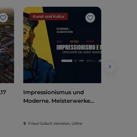
Kunst und Kultur
Veransta
Like
Like
„17
Impressionismus und
Claudio B
Moderne. Meisterwerke
in Codro
aus dem Kunst Museum
Winterthur
Friaul-Julisch Venetien, Udine
Friuli-Venez