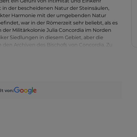
ert ein Gefühl von Intimität und Einkehr
gt in der bescheidenen Natur der Steinsäulen,
fekter Harmonie mit der umgebenden Natur
efindet, war in der Römerzeit sehr beliebt, als es
 der Militärkolonie Julia Concordia im Norden
iker Siedlungen in diesem Gebiet, aber die
n den Archiven des Bischofs von Concordia. Zu
. Jahrhundert die Pfarrei Poffabro. Es gibt auch
in dem „Prafabrorum“, die „Schmiedewiese“,
lt von: