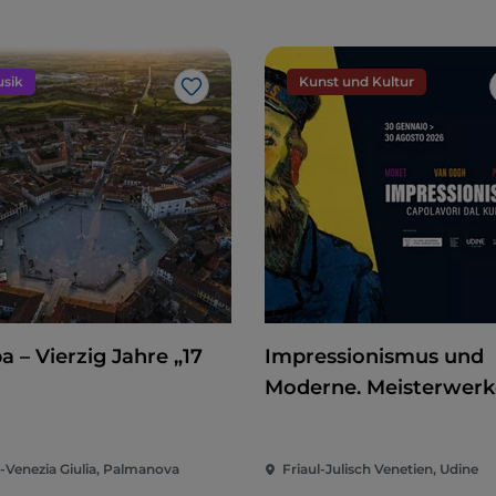
sik
Kunst und Kultur
Like
ba – Vierzig Jahre „17
Impressionismus und
Moderne. Meisterwerk
aus dem Kunst Muse
Winterthur
i-Venezia Giulia, Palmanova
Friaul-Julisch Venetien, Udine