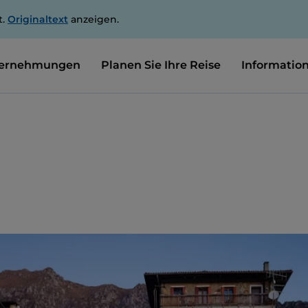
t.
Originaltext
anzeigen.
ernehmungen
Planen Sie Ihre Reise
Informatio