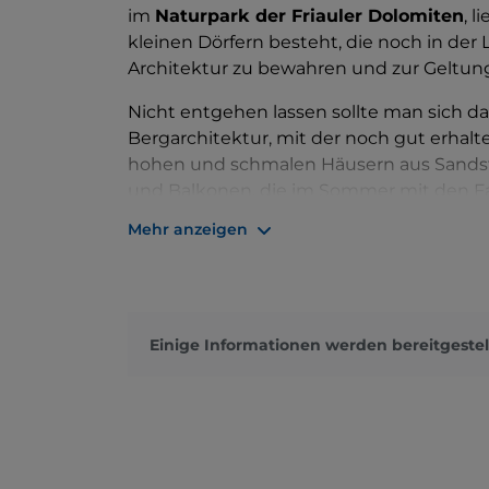
im
Naturpark der Friauler Dolomiten
, l
kleinen Dörfern besteht, die noch in der 
Architektur zu bewahren und zur Geltung
Nicht entgehen lassen sollte man sich d
Bergarchitektur, mit der noch gut erhalt
hohen und schmalen Häusern aus Sandst
und Balkonen, die im Sommer mit den F
sind an der schönen Piazza XX Settembr
Mehr anzeigen
17. Jahrhundert) und das
Besucherzentr
untergebracht ist und sich mit der Kun
Arbeiten auf den Almen beschäftigt. Die
historische Gedächtnis des Tals, indem 
Einige Informationen werden bereitgestel
ständige Ausstellung lokaler
Handwerks
Holzgegenstände, friaulische Scarpeti (
Stickereien und Näharbeiten einheimis
Im Hauptort Frisanco lohnt es sich, die
Pi
aus dem 17. Jahrhundert zu besichtigen, 