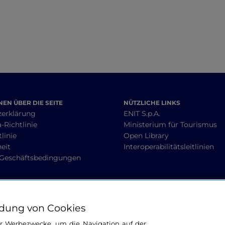
EN ÜBER DIE SEITE
NÜTZLICHE LINKS
zerklärung
ENIT S.p.A.
-Richtlinie
Ministerium für Tourismus
linie
Open Library
heit
Interoperabilitätsleitlinien
 Geschäftsbedingungen
BLEIBEN WIR IN KONTAKT
dung von Cookies
ür Werbezwecke, um die Navigation auf der