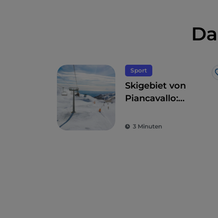
Groß und Klein sich nicht entgehen lassen
Da
Sport
Skigebiet von
Piancavallo:
Schneesport mit
Meerblick
3 Minuten