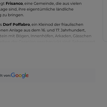
iegt
Frisanco
, eine Gemeinde, die aus vielen
Lage sind, ihre eigentümliche ländliche
 zu bringen.
as
Dorf Poffabro
, ein Kleinod der friaulischen
enen Anlage aus dem 16. und 17. Jahrhundert,
ein mit Bögen, Innenhöfen, Arkaden, Gässchen
arben der Geranien geschmückt sind. Sehenswert
e die
Pfarrkirche San Nicolò
(aus dem
um des Parks
, das in der ehemaligen Käserei
st der Käseherstellung und dem Leben und
Associazione Scarpeti
bewahrt und fördert das
sie Veranstaltungen, Begegnungen und eine
lt von:
kunst
organisiert, in der Sie traditionelle
die traditionellen handgemachten Samtschuhe),
cher Frauen bewundern können.
azzetta
Pognici mit dem gleichnamigen
Palast
sowie in der alten Molkerei die Ausstellung
„Da li