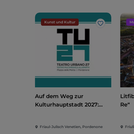
Kunst und Kultur
Mu
Like
Auf dem Weg zur
Litfi
Kulturhauptstadt 2027:
Re“
Teatro Urbano 2027 (TU27)
Friaul-Julisch Venetien, Pordenone
Friul