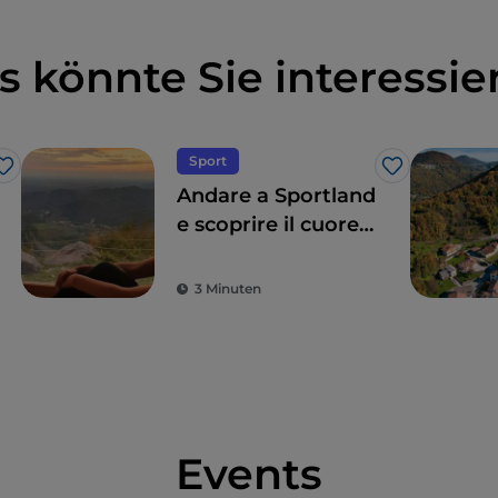
 sollten.
s könnte Sie interessie
Sport
Like
Like
Andare a Sportland
e scoprire il cuore
verde del Friuli
Venezia Giulia
3 Minuten
Events