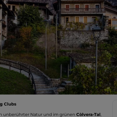
ng Clubs
in unberührter Natur und im grünen
Còlvera-Tal
,