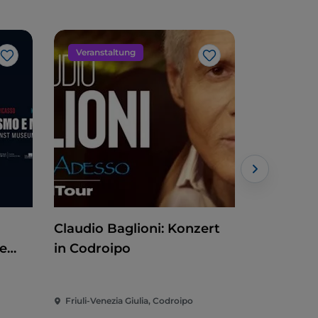
Veranstaltung
Kunst un
Like
Like
Claudio Baglioni: Konzert
Historis
e
in Codroipo
um
Friuli-Venezia Giulia, Codroipo
Friaul-Julis