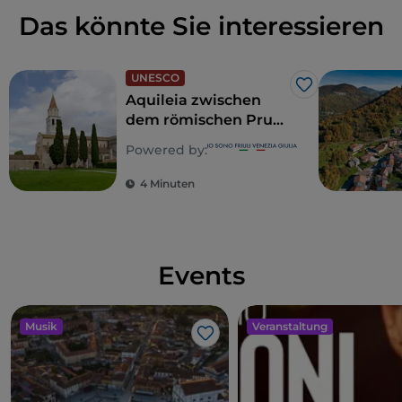
bewohnt blieb.
Das könnte Sie interessieren
UNESCO
Like
Aquileia zwischen
dem römischen Prunk
und den Zeichen des
Powered by:
Christentums
4 Minuten
Events
Musik
Veranstaltung
Like