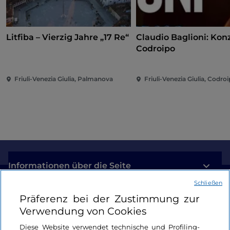
Litfiba – Vierzig Jahre „17 Re“
Claudio Baglioni: Konz
Codroipo
Friuli-Venezia Giulia, Palmanova
Friuli-Venezia Giulia, Codro
Informationen über die Seite
Schließen
Nützliche Links
Präferenz bei der Zustimmung zur
Verwendung von Cookies
Login
Diese Website verwendet technische und Profiling-