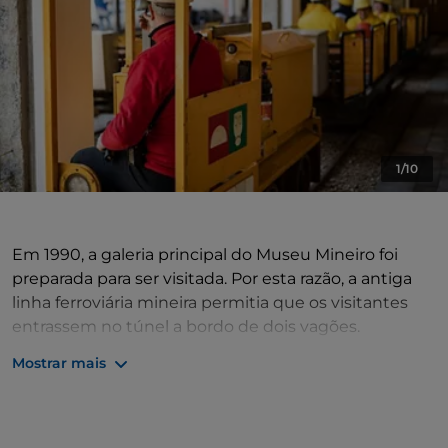
1/10
Em 1990, a galeria principal do Museu Mineiro foi
preparada para ser visitada. Por esta razão, a antiga
linha ferroviária mineira permitia que os visitantes
entrassem no túnel a bordo de dois vagões.
Mostrar mais
Nas proximidades da estação, numa cavidade
espaçosa, encontra-se o antigo guincho, com o qual
os contentores de minério eram içados do poço
Erzherzog Johann, que, com uma profundidade de